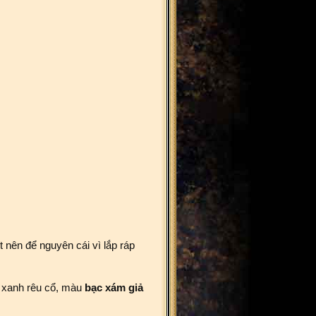
gỗ
t nên để nguyên cái vì lắp ráp
 xanh rêu cổ, màu
bạc xám giả