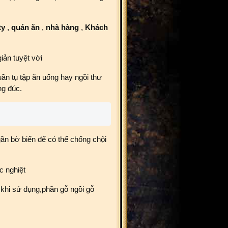
ty
,
quán ăn
,
nhà hàng
,
Khách
giản tuyệt vời
ần tụ tập ăn uống hay ngồi thư
ng đúc.
gần bờ biển để có thể chống chội
c nghiệt
 khi sử dụng,phần gỗ ngồi gỗ