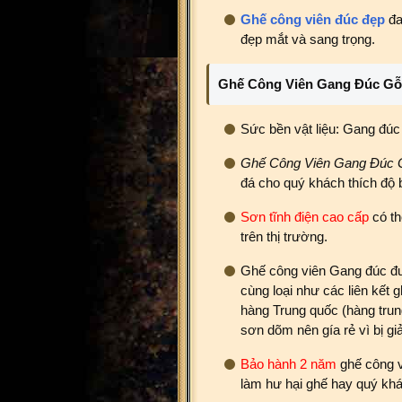
Ghế công viên đúc đẹp
đa
đẹp mắt và sang trọng.
Ghế Công Viên Gang Đúc Gỗ 
Sức bền vật liệu: Gang đúc
Ghế Công Viên Gang Đúc 
đá cho quý khách thích độ 
Sơn tĩnh điện cao cấp
có th
trên thị trường.
Ghế công viên Gang đúc đượ
cùng loại như các liên kế
hàng Trung quốc (hàng trun
sơn dõm nên gía rẻ vì bị g
Bảo hành 2 năm
ghế công v
làm hư hại ghế hay quý khá