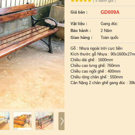
(
5
đánh giá
)
GD009A
Giá bán :
Vật liệu :
Gang đúc
Bảo hành :
2 Năm
Giao hàng :
Toàn quốc
Gỗ : Nhựa ngoài trời cực bền
Kích thước gỗ Nhựa : 90x1600x27
Chiều dài ghế : 1600mm
Chiều cao lưng ghế: 760mm
Chiều cao ngồi ghế : 400mm
Chiều rộng chân ghế : 550mm
Cân Nặng 2 chân ghế gang đúc : 39