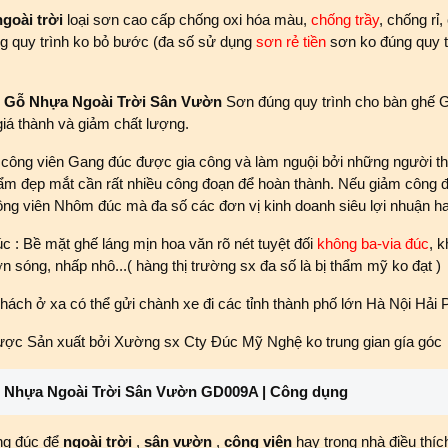
ngoài trời
loại sơn cao cấp chống oxi hóa màu,
chống trầy
, chống rỉ
ng quy trình ko bỏ bước (đa số sử dụng
sơn rẻ tiền
sơn ko đúng quy 
 Gỗ Nhựa Ngoài Trời Sân Vườn
Sơn đúng quy trình cho bàn ghế G
iá thành và giảm chất lượng.
 công viên Gang đúc được gia công và làm nguội bởi những người th
m đẹp mắt cần rất nhiều công đoạn để hoàn thành. Nếu giảm công đo
ông viên Nhôm đúc mà đa số các đơn vị kinh doanh siêu lợi nhuận h
: Bề mặt ghế láng mịn hoa văn rõ nét tuyệt đối
không ba-via đúc
, k
n sóng, nhấp nhô...( hàng thị trường sx đa số là bị thẩm mỹ ko đạt )
hách ở xa có thể gửi chành xe đi các tỉnh thành phố lớn Hà Nội Hả
ợc Sản xuất bởi Xường sx Cty Đúc Mỹ Nghệ ko trung gian gía góc
 Nhựa Ngoài Trời Sân Vườn GD009A | Công dụng
ng đúc để
ngoài trời
,
sân vườn
,
công viên
hay trong nhà điều thíc