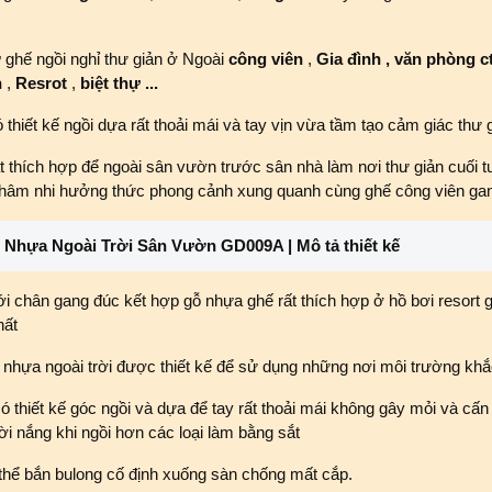
ờ
ghế ngồi nghỉ thư giản ở Ngoài
công viên
,
Gia đình , văn phòng c
n
,
Resrot
,
biệt thự ...
hiết kế ngồi dựa rất thoải mái và tay vịn vừa tầm tạo cảm giác thư 
 thích hợp để ngoài sân vườn trước sân nhà làm nơi thư giản cuối tu
 nhâm nhi hưởng thức phong cảnh xung quanh cùng ghế công viên ga
Nhựa Ngoài Trời Sân Vườn GD009A | Mô tả thiết kế
ới chân gang đúc kết hợp gỗ nhựa ghế rất thích hợp ở hồ bơi resort 
hất
nhựa ngoài trời được thiết kế để sử dụng những nơi môi trường khắ
 thiết kế góc ngồi và dựa để tay rất thoải mái không gây mỏi và cấn
i nắng khi ngồi hơn các loại làm bằng sắt
thể bắn bulong cố định xuống sàn chống mất cắp.