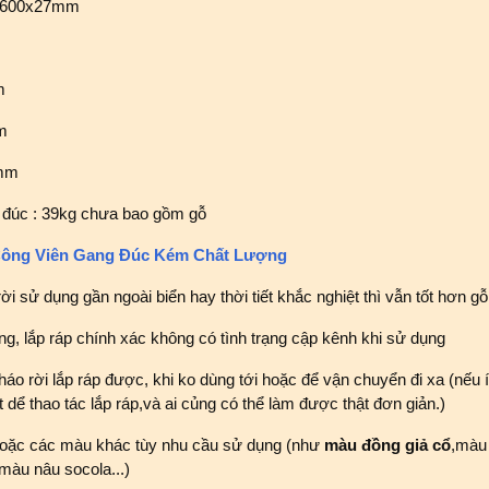
x1600x27mm
m
m
0mm
 đúc : 39kg chưa bao gồm gỗ
Công Viên Gang Đúc Kém Chất Lượng
ời sử dụng gần ngoài biển hay thời tiết khắc nghiệt thì vẫn tốt hơn 
g, lắp ráp chính xác không có tình trạng cập kênh khi sử dụng
háo rời lắp ráp được, khi ko dùng tới hoặc để vận chuyển đi xa (nếu í
dể thao tác lắp ráp,và ai củng có thể làm được thật đơn giản.)
hoặc các màu khác tùy nhu cầu sử dụng (như
màu đồng giả cổ
,màu
àu nâu socola...)