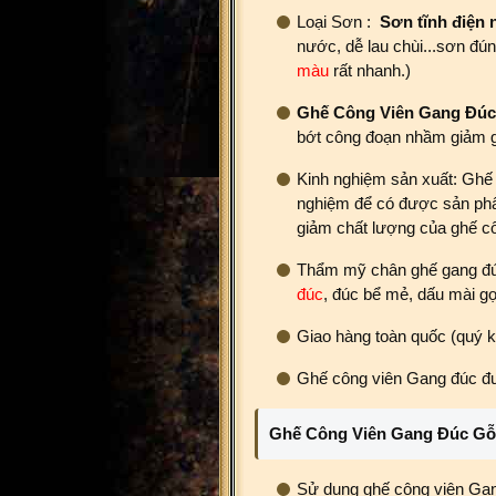
Loại Sơn :
Sơn
tĩnh điện 
nước, dễ lau chùi...sơn đú
màu
rất nhanh.)
Ghế Công Viên Gang Đúc
bớt công đoạn nhầm giảm g
Kinh nghiệm sản xuất: Ghế
nghiệm để có được sản phẩ
giảm chất lượng của ghế c
Thẩm mỹ chân ghế gang đúc 
đúc
, đúc bể mẻ, dấu mài gợ
Giao hàng toàn quốc (quý k
Ghế công viên Gang đúc đư
Ghế Công Viên Gang Đúc Gỗ
Sử dụng ghế công viên Ga