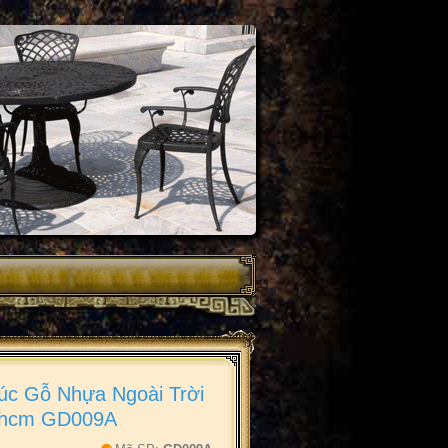
úc Gỗ Nhựa Ngoài Trời
phcm GD009A