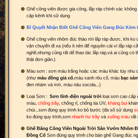
Ghế công viên được gia công, lắp ráp chính xác không 
cập kênh khi sử dụng
Bí Quyết Nhận Biết Ghế Công Viên Gang Đúc Kém
Ghế công viên nhôm đúc tháo rời lắp ráp được, khi ko 
vận chuyển đi xa (nếu ít nên để nguyên cái vì lắp ráp c
nghề,nhưng củng rất dể thao tác lắp ráp,và ai củng có 
thật đơn giản.)
Màu sơn : sơn màu trắng hoặc các màu khác tùy nhu 
(như
màu đồng giả cổ
,màu xanh rêu cổ, màu
bạc xám
đen nhám và mờ, màu nâu socola...)
Loại Sơn :
Sơn
tĩnh điện ngoài trời
loại sơn cao cấp 
màu,
chống trầy
, chống rỉ, chống tia UV,
kháng bụi
khán
chùi...sơn đúng quy trình ko bỏ bước (đa số sử dụng
sơ
ko đúng quy trình,sơn
nhanh hư trầy
và
xuống màu
rất 
Ghế Băng Công Viên Ngoài Trời Sân Vườn Nhôm 
Đồng Cổ
Sơn đúng quy trình cho bàn ghế Gang đúc ngo