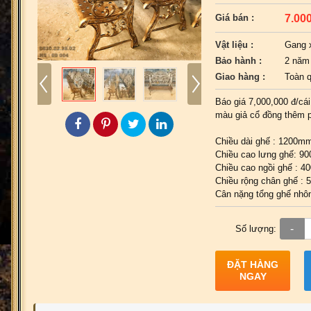
7.00
Giá bán :
Vật liệu :
Gang 
Bảo hành :
2 năm
Giao hàng :
Toàn 
Báo giá 7,000,000 đ/cá
màu giả cổ đồng thêm p
Chiều dài ghế : 1200m
Chiều cao lưng ghế: 9
Chiều cao ngồi ghế : 
Chiều rộng chân ghế :
Cân nặng tổng ghế nhô
-
Số lượng:
ĐẶT HÀNG
NGAY