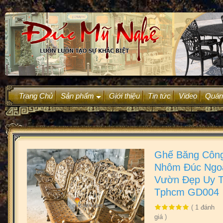
Trang Chủ
Sản phẩm
Giới thiệu
Tin tức
Video
Quán
+
Ghế Băng Công
Nhôm Đúc Ngoà
Vườn Đẹp Uy T
Tphcm GD004
(
1
đánh
giá
)