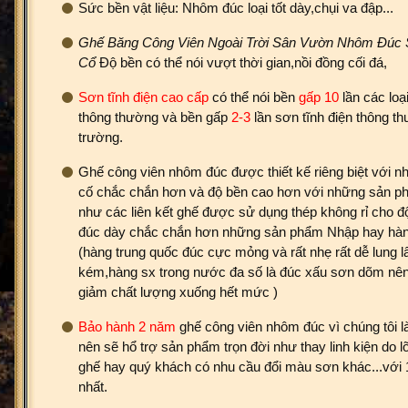
Sức bền vật liệu: Nhôm đúc loại tốt dày,chụi va đập...
Ghế Băng Công Viên Ngoài Trời Sân Vườn Nhôm Đúc
Cổ
Độ bền có thể nói vượt thời gian,nồi đồng cối đá,
Sơn tĩnh điện cao cấp
có thể nói bền
gấp 10
lần các loạ
thông thường và bền gấp
2-3
lần sơn tĩnh điện thông th
trường.
Ghế công viên nhôm đúc được thiết kế riêng biệt với nhữ
cố chắc chắn hơn và độ bền cao hơn với những sản ph
như các liên kết ghế được sử dụng thép không rỉ cho đ
đúc dày chắc chắn hơn những sản phẩm Nhập hay hàn
(hàng trung quốc đúc cực mỏng và rất nhẹ rất dễ lung l
kém,hàng sx trong nước đa số là đúc xấu sơn dõm nên g
giảm chất lượng xuống hết mức )
Bảo hành 2 năm
ghế công viên nhôm đúc vì chúng tôi l
nên sẽ hổ trợ sản phẩm trọn đời như thay linh kiện do l
ghế hay quý khách có nhu cầu đổi màu sơn khác...với 1
nhất.