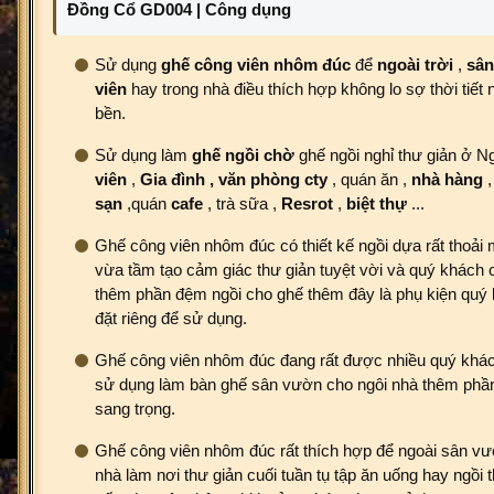
Đồng Cổ GD004 | Công dụng
Sử dụng
ghế công viên nhôm đúc
để
ngoài trời
,
sâ
viên
hay trong nhà điều thích hợp không lo sợ thời tiết
bền.
Sử dụng làm
ghế ngồi chờ
ghế ngồi nghỉ thư giản ở N
viên
,
Gia đình , văn phòng cty
, quán ăn ,
nhà hàng
sạn
,quán
cafe
, trà sữa ,
Resrot
,
biệt thự
...
Ghế công viên nhôm đúc có thiết kế ngồi dựa rất thoải m
vừa tầm tạo cảm giác thư giản tuyệt vời và quý khách 
thêm phần đệm ngồi cho ghế thêm đây là phụ kiện quý 
đặt riêng để sử dụng.
Ghế công viên nhôm đúc đang rất được nhiều quý khá
sử dụng làm bàn ghế sân vườn cho ngôi nhà thêm phầ
sang trọng.
Ghế công viên nhôm đúc rất thích hợp để ngoài sân v
nhà làm nơi thư giản cuối tuần tụ tập ăn uống hay ngồi 