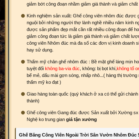
giảm bớt công đoạn nhầm giảm giá thành và giảm chất
Kinh nghiệm sản xuất: Ghế công viên nhôm đúc được g
nguội bởi những người thợ lành nghề nhiều năm kinh n
được sản phẩm đẹp mắt cần rất nhiều công đoạn để ho
giảm công đoạn tức là giảm giá thành và giảm chất lư
công viên Nhôm đúc mà đa số các đơn vị kinh doanh si
hay sử dụng.
Thẩm mỹ chân ghế nhôm đúc : Bề mặt ghế láng mịn hoa
tuyệt đối
không ba-via đúc
, không: bị bọt khí,
không
tổ o
bể mẻ, dấu mài gợn sóng, nhấp nhô...( hàng thị trường s
thẩm mỹ ko đạt )
Giao hàng toàn quốc (quý khách ở xa có thể gửi chành x
thành)
Ghế công viên Gang đúc được Sản xuất bởi Xường sx
Nghệ ko trung gian
giá tận xưởng
Ghế Băng Công Viên Ngoài Trời Sân Vườn Nhôm Đúc