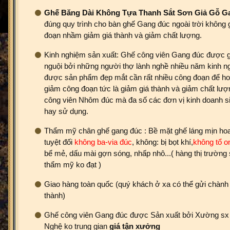
Ghế Băng Dài Không Tựa Thanh Sắt Sơn Giả Gỗ G
đúng quy trình cho bàn ghế Gang đúc ngoài trời không
đoạn nhầm giảm giá thành và giảm chất lượng.
Kinh nghiệm sản xuất: Ghế công viên Gang đúc được g
nguội bởi những người thợ lành nghề nhiều năm kinh n
được sản phẩm đẹp mắt cần rất nhiều công đoạn để ho
giảm công đoạn tức là giảm giá thành và giảm chất lư
công viên Nhôm đúc mà đa số các đơn vị kinh doanh si
hay sử dụng.
Thẩm mỹ chân ghế gang đúc : Bề mặt ghế láng mịn hoa
tuyệt đối
không ba-via đúc
, không: bị bọt khí,
không
tổ o
bể mẻ, dấu mài gợn sóng, nhấp nhô...( hàng thị trường s
thẩm mỹ ko đạt )
Giao hàng toàn quốc (quý khách ở xa có thể gửi chành x
thành)
Ghế công viên Gang đúc được Sản xuất bởi Xường sx
Nghệ ko trung gian
giá tận xưởng