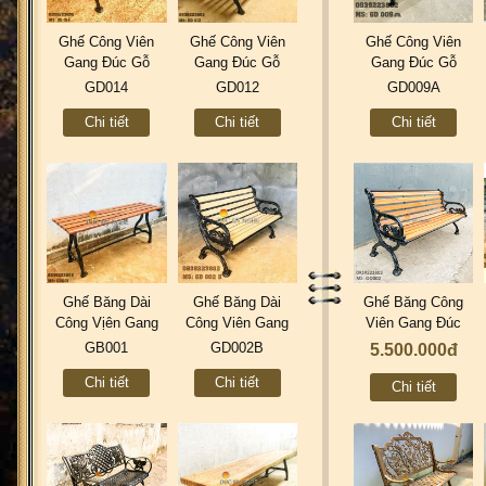
Ghế Công Viên
Ghế Công Viên
Ghế Công Viên
Gang Đúc Gỗ
Gang Đúc Gỗ
Gang Đúc Gỗ
Ngoài Trời Mẫu
Ngoài Trời Sân
Nhựa Ngoài Trời
GD014
GD012
GD009A
Mới Đẹp Nhất Ở
Vườn Biệt Thự
Sân Vườn Giá Rẻ
Chi tiết
Chi tiết
Chi tiết
Tphcm GD014
Đẹp Nhất Tphcm
Ở Tphcm GD009A
GD002
Ghế Băng Dài
Ghế Băng Dài
Ghế Băng Công
Công Vịên Gang
Công Viên Gang
Viên Gang Đúc
Đúc Không Tựa
Đúc Gỗ Nhựa
Ngoài Trời Sắt
GB001
GD002B
5.500.000đ
Ngồi Chờ Giá Rẻ
Ngoài Trời Sân
Nẹp Gỗ Căm Xe
Chi tiết
Chi tiết
Gỗ Căm Xe Đẹp
Vườn Giá Rẻ
Mẫu Đẹp Nhất
Chi tiết
Tphcm GB001
Tphcm GD002B
Tphcm GD002