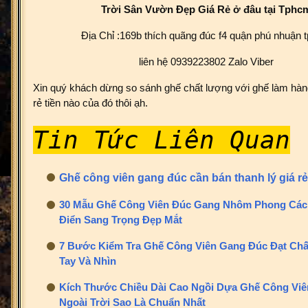
Trời Sân Vườn Đẹp Giá Rẻ ở đâu tại Tphc
Địa Chỉ :169b thích quãng đúc f4 quận phú nhuận
liên hệ 0939223802 Zalo Viber
Xin quý khách dừng so sánh ghế chất lượng với ghế làm hàn
rẻ tiền nào của đó thôi ạh.
Tin Tức Liên Quan
Ghế công viên gang đúc cần bán thanh lý
giá rẻ
30 Mẫu Ghế Công Viên Đúc Gang Nhôm Phong Các
Điển Sang Trọng Đẹp Mắt
7 Bước Kiểm Tra Ghế Công Viên Gang Đúc Đạt Ch
Tay Và Nhìn
Kích Thước Chiều Dài Cao Ngồi Dựa Ghế Công Vi
Ngoài Trời Sao Là Chuẩn Nhất