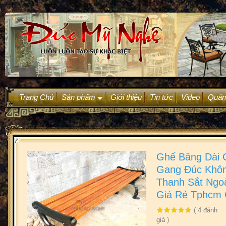
Trang Chủ
Sản phẩm
Giới thiệu
Tin tức
Video
Quán
+
Ghế Băng Dài 
Gang Đúc Khô
Thanh Sắt Ngoà
Giá Rẻ Tphcm
(
4
đánh
giá
)