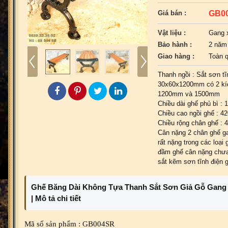
GB0
Giá bán :
Vật liệu :
Gang 
Bảo hành :
2 năm
Giao hàng :
Toàn 
Thanh ngồi : Sắt sơn tĩ
30x60x1200mm có 2 kí
1200mm và 1500mm
Chiều dài ghế phủ bì :
Chiều cao ngồi ghế : 
Chiều rộng chân ghế :
Cân nặng 2 chân ghế g
rất nặng trong các loại
đầm ghế cân nặng chư
sắt kẽm sơn tĩnh điện g
Ghế Băng Dài Không Tựa Thanh Sắt Sơn Giả Gỗ Gang
| Mô tả chi tiết
Mã số sản phẩm : GB004SR