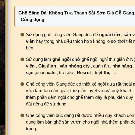
Ghế Băng Dài Không Tựa Thanh Sắt Sơn Giả Gỗ Gang
| Công dụng
Sử dụng ghế công viên Gang đúc để
ngoài trời
,
sân 
viên
hay trong nhà điều thích hợp không lo sợ thời tiết
bền.
Sử dụng làm
ghế ngồi chờ
ghế ngồi nghỉ thư giản ở N
viên
,
Gia đình , văn phòng cty
, quán ăn ,
nhà hàng
sạn
,quán
cafe
, trà sữa ,
Resrot
,
biệt thự
...
Ghế công viên Gang đúc có thiết kế ngồi dựa rất thoải m
vừa tầm tạo cảm giác thư giản tuyệt vời và quý khách 
thêm phần đệm ngồi cho ghế thêm đây là phụ kiện quý 
đặt riêng để sử dụng.
Ghế công viên đúc đang rất được nhiều quý khách đón
dụng làm bàn ghế sân vườn cho ngôi nhà thêm phần đ
trọng.