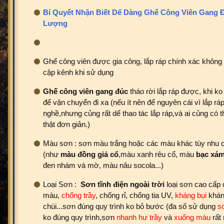
Bí Quyết Nhận Biết Dể Dàng Ghế Công Viên Gang 
Lượng
Ghế công viên được gia công, lắp ráp chính xác không 
cập kênh khi sử dụng
Ghế công viên gang đúc
tháo rời lắp ráp được, khi ko
để vận chuyển đi xa (nếu ít nên để nguyên cái vì lắp rá
nghề,nhưng củng rất dể thao tác lắp ráp,và ai củng có 
thật đơn giản.)
Màu sơn : sơn màu trắng hoặc các màu khác tùy nhu 
(như
màu đồng giả cổ
,màu xanh rêu cổ, màu
bạc xám
đen nhám và mờ, màu nâu socola...)
Loại Sơn :
Sơn
tĩnh điện ngoài trời
loại sơn cao cấp 
màu,
chống trầy
, chống rỉ, chống tia UV,
kháng bụi
khán
chùi...sơn đúng quy trình ko bỏ bước (đa số sử dụng
sơ
ko đúng quy trình,sơn
nhanh hư trầy
và
xuống màu
rất 