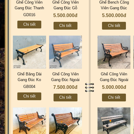
Ghế Công Viên
Ghế Công Viên
Ghế Bench Công
Gang Đúc Thanh
Gang Đúc Gỗ
Viên Gang Đúc
Ngồi Sắt Sơn Tĩnh
Teak Gỗ Giá Tỵ
Thanh Ngồi Sắt
GD016
5.500.000đ
5.500.000đ
Điện Giả Gỗ
Tựa Lưng Cong
Ngoài Trời BG006
Chi tiết
Chuyên Ngoài Trời
Caro GD001A
Chi tiết
Chi tiết
Công Trình GD016
Ghế Băng Dài
Ghế Công Viên
Ghế Công Viên
Gang Đúc Ko
Gang Đúc Ngoài
Gang Đúc Ngoài
Lưng Tựa Còn Gọi
Trời Gỗ Căm Xe
Trời Thanh Ngồi
GB004
7.500.000đ
5.000.000đ
Ghế Bench GB004
Bền Đẹp GD011
Gỗ Giá Xưởng Sx
Chi tiết
GD015
Chi tiết
Chi tiết