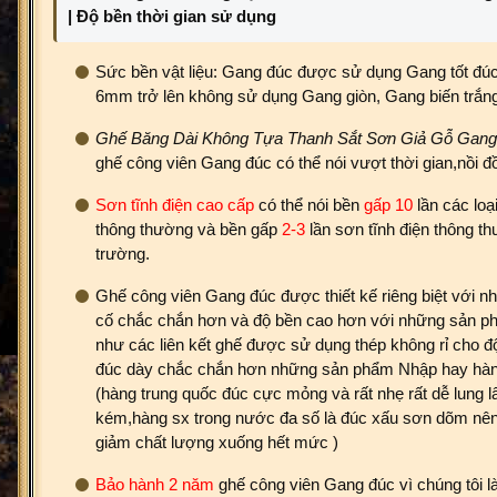
| Độ bền thời gian sử dụng
Sức bền vật liệu: Gang đúc được sử dụng Gang tốt đúc 
6mm trở lên không sử dụng Gang giòn, Gang biến trắn
Ghế Băng Dài Không Tựa Thanh Sắt Sơn Giả Gỗ Gan
ghế công viên Gang đúc có thể nói vượt thời gian,nồi đ
Sơn tĩnh điện cao cấp
có thể nói bền
gấp 10
lần các loạ
thông thường và bền gấp
2-3
lần sơn tĩnh điện thông th
trường.
Ghế công viên Gang đúc được thiết kế riêng biệt với nhữ
cố chắc chắn hơn và độ bền cao hơn với những sản ph
như các liên kết ghế được sử dụng thép không rỉ cho đ
đúc dày chắc chắn hơn những sản phẩm Nhập hay hàn
(hàng trung quốc đúc cực mỏng và rất nhẹ rất dễ lung l
kém,hàng sx trong nước đa số là đúc xấu sơn dõm nên g
giảm chất lượng xuống hết mức )
Bảo hành 2 năm
ghế công viên Gang đúc vì chúng tôi l