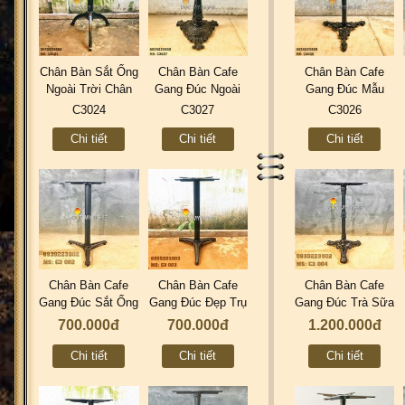
Chân Bàn Sắt Ống
Chân Bàn Cafe
Chân Bàn Cafe
Ngoài Trời Chân
Gang Đúc Ngoài
Gang Đúc Mẫu
Gang Đúc Cafe
Trời Sân Vườn
Mới Đẹp 3 Chân
C3024
C3027
C3026
Trà Sữa C3024
Nhà Hàng Cao
Trà Sữa Quán Ăn
Chi tiết
Chi tiết
Chi tiết
Cấp Uy Tín Tphcm
Nhà Hàng Ở
C3027
Tphcm C3026
Chân Bàn Cafe
Chân Bàn Cafe
Chân Bàn Cafe
Gang Đúc Sắt Ống
Gang Đúc Đẹp Trụ
Gang Đúc Trà Sữa
| 3 Chân Trà Sữa
Sắt 3 Chân - Quán
KOI | 3 Chân
700.000đ
700.000đ
1.200.000đ
Quán Ăn Đẹp ở
Ăn Trà Sữa ở
Ngoài Trời Đẹp |
Tphcm C3002
Tphcm C3003
Nhà Hàng C3004
Chi tiết
Chi tiết
Chi tiết