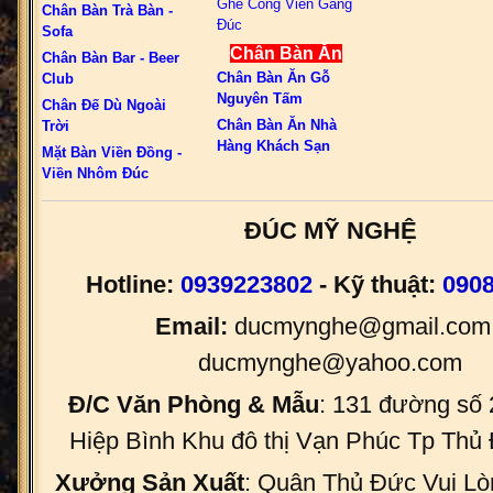
Ghế Công Viên Gang
Chân Bàn Trà Bàn -
Đúc
Sofa
Chân Bàn Ăn
Chân Bàn Bar - Beer
Chân Bàn Ăn Gỗ
Club
Nguyên Tấm
Chân Đế Dù Ngoài
Chân Bàn Ăn Nhà
Trời
Hàng Khách Sạn
Mặt Bàn Viền Đồng -
Viền Nhôm Đúc
ĐÚC MỸ NGHỆ
Hotline:
0939223802
- Kỹ thuật:
090
Email:
ducmynghe@gmail.com 
ducmynghe@yahoo.com
Đ/C Văn Phòng & Mẫu
: 131 đường số
Hiệp Bình Khu đô thị Vạn Phúc Tp Th
Xưởng Sản Xuất
: Quận Thủ Đức Vui Lò