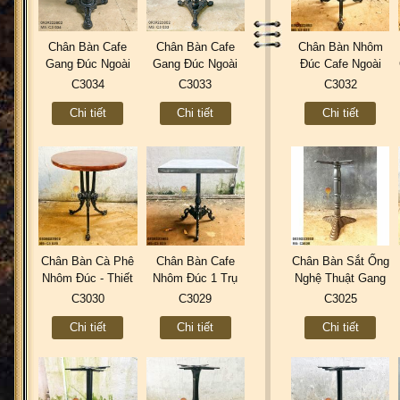
Chân Bàn Cafe
Chân Bàn Cafe
Chân Bàn Nhôm
Gang Đúc Ngoài
Gang Đúc Ngoài
Đúc Cafe Ngoài
Trời Sân Vườn
Trời Đẹp | 3 Chân
Trời Sân Vườn
C3034
C3033
C3032
Đẹp Quán Ăn Nhà
Nhà Hàng Quán
Đẹp Chỉnh Tăng
Chi tiết
Chi tiết
Chi tiết
Hàng Đẹp ở
Ăn Cao Cấp ở
Cao Thấp ở
Tphcm C3034
Tphcm C3033
Tphcm C3032
Chân Bàn Cà Phê
Chân Bàn Cafe
Chân Bàn Sắt Ống
Nhôm Đúc - Thiết
Nhôm Đúc 1 Trụ
Nghệ Thuật Gang
Kế Sản Xuất Mẫu
Ngoài Trời Sân
Đúc Ngoài Trời
C3030
C3029
C3025
Mới Đẹp Nhất
Vườn Nhà Hàng
Sân Vườn Đẹp Tại
Chi tiết
Chi tiết
Chi tiết
Tphcm C3030
Cao Cấp Ở Tphcm
Tphcm C3025
C3029