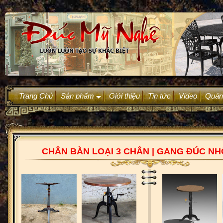
Trang Chủ
Sản phẩm
Giới thiệu
Tin tức
Video
Quán
+
CHÂN BÀN LOẠI 3 CHÂN | GANG ĐÚC N