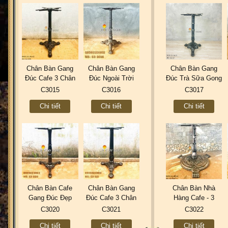
Chân Bàn Gang
Chân Bàn Gang
Chân Bàn Gang
Đúc Cafe 3 Chân
Đúc Ngoài Trời
Đúc Trà Sữa Gong
Ngoài Trời Đẹp -
Đẹp Trà Sữa
Cha 3 Chân | Nhà
C3015
C3016
C3017
Thiết Kế Sản Xuất
TocoToco 3 Chân |
Hàng Cafe Quán
Chi tiết
Chi tiết
Chi tiết
ở Tphcm C3015
Nhà Hàng Cafe Ở
Ăn Đẹp Ở Tphcm
Hà Nội C3016
C3017
Chân Bàn Cafe
Chân Bàn Gang
Chân Bàn Nhà
Gang Đúc Đẹp
Đúc Cafe 3 Chân
Hàng Cafe - 3
Ngoài Trời Trà
Đẹp Ngoài Trời -
Chân Gang Đúc
C3020
C3021
C3022
Sữa TOOCHA 3
Sản Xuất Theo
Cổ Điển C3022
Chi tiết
Chi tiết
Chi tiết
Chân - Nhà Hàng
Thiết Kế Ở Tphcm