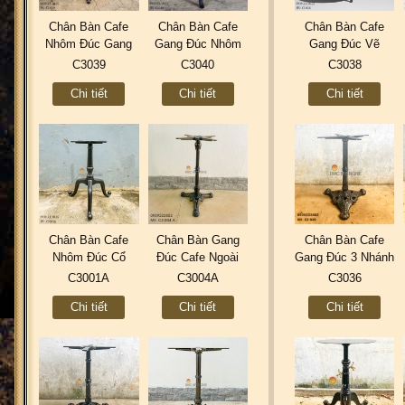
Chân Bàn Cafe
Chân Bàn Cafe
Chân Bàn Cafe
Nhôm Đúc Gang
Gang Đúc Nhôm
Gang Đúc Vẽ
Đúc Ngoài Trời
Đúc Industrial
Thiết Kế 3D Và
C3039
C3040
C3038
Sân Vườn Nhà
Vintage Ngoài Trời
Mậu Thật Tế
Chi tiết
Chi tiết
Chi tiết
Hàng Coffee
C3040
C3038
C3039
Chân Bàn Cafe
Chân Bàn Gang
Chân Bàn Cafe
Nhôm Đúc Cổ
Đúc Cafe Ngoài
Gang Đúc 3 Nhánh
Điển Ngoài Trời
Trời Sân Vườn 3
Cổ Điển Ngoài
C3001A
C3004A
C3036
Nhà Hàng Quán
Nhánh Hoa Văn
Trời Nhà Hàng
Chi tiết
Chi tiết
Chi tiết
Ăn C3001A
C3004A
C3036