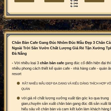
Quán Ăn Ở Tphcm
C3021
C3020
Chân Bàn Cafe Gang Đúc Nhôm Đúc
Mẫu Đẹp 3 Chân Cà
Ngoài Trời Sân Vườn​ Chất Lượng Giá Rẻ Tận Xưởng Tph
Đà Nẵng
-
Với nhiều loại 3
chân bàn cafe
gang đúc cổ điển hiện đại th
nhiều phong cách thiết kế quán cafe - nhà hàng cafe - quán ă
resort
RẤT NHIỀU MẪU ĐẸP ĐA DẠNG VÀ KIỂU DÁNG THÍCH HỢP VỚ
QUÁN
ới giá rẻ chất lượng xưởng xuất tận góc ko qua trung
V
gian,chuyên sản xuất chân bàn gang đúc đã sản xuất l
hiểu sâu về chân bàn và cam kết luôn làm khách hàng h