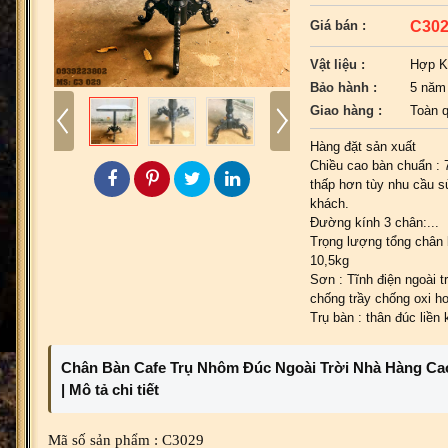
C30
Giá bán :
Vật liệu :
Hợp K
Bảo hành :
5 năm
Giao hàng :
Toàn 
Hàng đặt sản xuất
Chiều cao bàn chuẩn :
thấp hơn tùy nhu cầu 
khách.
Đường kính 3 chân:...
Trọng lượng tổng chân
10,5kg
Sơn : Tĩnh điện ngoài t
chống trầy chống oxi h
Trụ bàn : thân đúc liền 
Chân Bàn Cafe Trụ Nhôm Đúc Ngoài Trời Nhà Hàng Ca
|
Mô tả chi tiết
Mã số sản phẩm : C3029