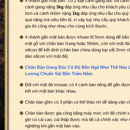
4 nhánh gắn mặt bàn : có 2 loại cánh gang đúc và cánh
cánh gang nặng
3kg
đáp ứng nhu cầu cho khách yêu c
hơn và cánh nhôm nặng
1kg
đáp ứng nhu cầu cho quý
quá nặng mà siêu bền bỉ, vì vậy tuỳ nhu cầu quý khách
gía thì cũng như nhau cho cùng kích thước.
4 nhánh gắn mặt bàn được khoan lổ 5mm dùng để bắn ví
mặt gỗ với chân bàn Gang hoặc Nhôm, còn với mặt đá
silicon để kết dính (chân bàn china dùng top sắt 2mm rấ
dán silicon với mặt đá)
Chân Bàn Gang Đúc Có Độ Bền Ngã Như Thế Nào L
Lượng Chuẩn Sài Bền Trăm Năm
Đối với mặt đá mosaic có 4 cánh bàn riêng để gắn được
kết với mặt bàn khác nhau.
Chân bàn gồm có 3 phần có thể tháo rời dễ dàng vận ch
Chân bàn được gia công bằng máy móc với độ chính x
giờ có cái cao, cái thấp được mà tất cả chính xác như
nghiêng khi gắn mặt bàn vào.