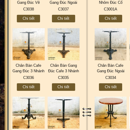
Gang Đúc Vẽ
Gang Đúc Ngoài
Nhôm Đúc Cổ
Thiết Kế 3D Và
Trời 3 Nhánh Nhà
Điển Ngoài Trời
C3038
C3037
C3001A
Mậu Thật Tế
Hàng Ăn C3032
Nhà Hàng Quán
Chi tiết
Chi tiết
Chi tiết
C3038
Ăn C3001A
Chân Bàn Cafe
Chân Bàn Gang
Chân Bàn Cafe
Gang Đúc 3 Nhánh
Đúc Cafe 3 Nhánh
Gang Đúc Ngoài
Cổ Điển Ngoài
Cổ Điển Tăng Cao
Trời Sân Vườn
C3036
C3035
C3034
Trời Nhà Hàng
Thấp C3035
Đẹp Quán Ăn Nhà
Chi tiết
Chi tiết
Chi tiết
C3036
Hàng Đẹp ở
Tphcm C3034