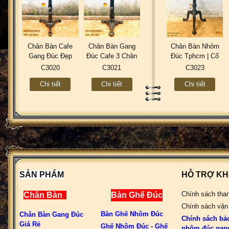
Chân Bàn Cafe
Chân Bàn Gang
Chân Bàn Nhôm
Gang Đúc Đẹp
Đúc Cafe 3 Chân
Đúc Tphcm | Cổ
Ngoài Trời Trà
Đẹp Ngoài Trời -
Điển 3 Chân Ngoài
C3020
C3021
C3023
Sữa TOOCHA 3
Sản Xuất Theo
Trời Cafe Nhà
Chi tiết
Chi tiết
Chi tiết
Chân - Nhà Hàng
Thiết Kế Ở Tphcm
Hàng Trà Sữa
Quán Ăn Ở Tphcm
C3021
C3023
C3020
SẢN PHẨM
HỖ TRỢ K
Chính sách tha
Chân Bàn
Bàn Ghế Đúc
Chính sách vận
Bàn Ghế Nhôm Đúc
Chân Bàn Gang Đúc
Chính sách bả
Giá Rẻ
Ghế Nhôm Đúc - Ghế
nhôm đúc gan