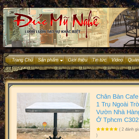
Trang Chủ
Sản phẩm
Giới thiệu
Tin tức
Video
Quán
+
Chân Bàn Caf
1 Trụ Ngoài Tr
Vườn Nhà Hàn
Ở Tphcm C302
(
2
đánh gi
)