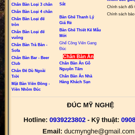
Sắt
Chân Bàn Loại 3 chân
Chính sách đổi 
Chân Bàn Loại 4 chân
Chính sách bảo 
Bàn Ghế Thanh Lý
Chân Bàn Loại đế
Giá Rẻ
tròn
Bàn Ghế Thiết Kế Mẫu
Chân Bàn Loại đế
Mới
vuông
Ghế Công Viên Gang
Chân Bàn Trà Bàn -
Đúc
Sofa
Chân Bàn Ăn
Chân Bàn Bar - Beer
Chân Bàn Ăn Gỗ
Club
Nguyên Tấm
Chân Đế Dù Ngoài
Chân Bàn Ăn Nhà
Trời
Hàng Khách Sạn
Mặt Bàn Viền Đồng -
Viền Nhôm Đúc
ĐÚC MỸ NGHỆ
Hotline:
0939223802
- Kỹ thuật:
090
Email:
ducmynghe@gmail.com 