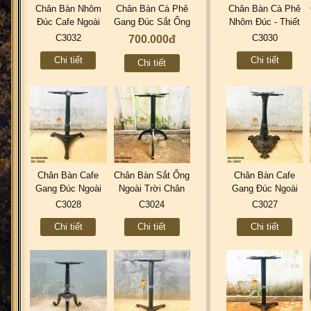
Chân Bàn Nhôm
Chân Bàn Cà Phê
Chân Bàn Cà Phê
Đúc Cafe Ngoài
Gang Đúc Sắt Ống
Nhôm Đúc - Thiết
Trời Sân Vườn
3 Chân Ngoài Trời
Kế Sản Xuất Mẫu
C3032
C3030
700.000đ
Đẹp Chỉnh Tăng
Đẹp Quán Ăn Trà
Mới Đẹp Nhất
Chi tiết
Chi tiết
Cao Thấp ở
Sữa C3031
Tphcm C3030
Chi tiết
Tphcm C3032
Chân Bàn Cafe
Chân Bàn Sắt Ống
Chân Bàn Cafe
Gang Đúc Ngoài
Ngoài Trời Chân
Gang Đúc Ngoài
Trời Nhà Hàng Cổ
Gang Đúc Cafe
Trời Sân Vườn
C3028
C3024
C3027
Điển Đẹp ở Tphcm
Trà Sữa C3024
Nhà Hàng Cao
Chi tiết
Chi tiết
Chi tiết
C3028
Cấp Uy Tín Tphcm
C3027