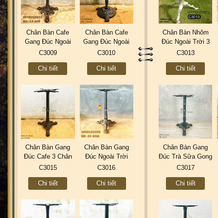
Chân Bàn Cafe
Chân Bàn Cafe
Chân Bàn Nhôm
Gang Đúc Ngoài
Gang Đúc Ngoài
Đúc Ngoài Trời 3
Trời 3 Chân Cổ
Trời Mẫu Đẹp Mới
Chân - Sản Xuất
C3009
C3010
C3013
Điển Đẹp - Nhà
3 Chân Sư Tử Cổ
Theo Thiết Kế Bản
Chi tiết
Chi tiết
Chi tiết
Hàng Quán Ăn ở
Điển Nhà Hàng Ở
Vẽ C3013
Hà Nội C3009
Đà Nẵng C3010
Chân Bàn Gang
Chân Bàn Gang
Chân Bàn Gang
Đúc Cafe 3 Chân
Đúc Ngoài Trời
Đúc Trà Sữa Gong
Ngoài Trời Đẹp -
Đẹp Trà Sữa
Cha 3 Chân | Nhà
C3015
C3016
C3017
Thiết Kế Sản Xuất
TocoToco 3 Chân |
Hàng Cafe Quán
Chi tiết
Chi tiết
Chi tiết
ở Tphcm C3015
Nhà Hàng Cafe Ở
Ăn Đẹp Ở Tphcm
Hà Nội C3016
C3017