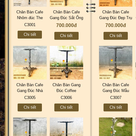
Chân Bàn Cafe
Chân Bàn Cafe
Chân Bàn Cafe
Nhôm đúc The
Gang Đúc Sắt Ống
Gang Đúc Đẹp Trụ
Church Hà Nội - 3
| 3 Chân Trà Sữa
Sắt 3 Chân - Quán
C3001
700.000đ
700.000đ
Chân Ngoài Trời
Quán Ăn Đẹp ở
Ăn Trà Sữa ở
Chi tiết
Nhà Hàng C3001
Tphcm C3002
Tphcm C3003
Chi tiết
Chi tiết
Chân Bàn Cafe
Chân Bàn Gang
Chân Bàn Cafe
Gang Đúc Nhà
Đúc Coffee
Gang Đúc Mẫu
Hàng 3 Chân Mẫu
Starbucks 3 Chân
Mới Đẹp 3 Chân |
C3005
C3006
C3007
Thiết Kế Sản Xuất
Ngoài Trời Trà
Quán Ăn Trà Sữa
Chi tiết
Chi tiết
Chi tiết
Ở Tphcm C3005
Sữa Quán Ăn Đẹp
Nhà Hàng ở Hà
ở Hà Nội C3006
Nội C3007