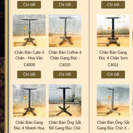
Chi tiết
Chi tiết
Chi tiết
Điện Đẹp Mới
Điện C4006
Đẹp C4007
C4005AD
Chân Bàn Cafe 4
Chân Bàn Coffee 4
Chân Bàn Gang
Chân - Hoa Văn
Chân Gang Đúc -
Đúc 4 Chân Sơn
Cổ Điển Gang Đúc
Nhà Hàng Trà Sữa
Tĩnh Điện Ngoài
C4009
C4010
C4011
C4009
C4010
Trời C4011
Chi tiết
Chi tiết
Chi tiết
Chân Bàn Gang
Chân Bàn Ống Sắt
Chân Bàn Ống Sắt
Đúc 4 Nhánh Hoa
Đế Gang Đúc Chữ
Gang Đúc Chữ X -