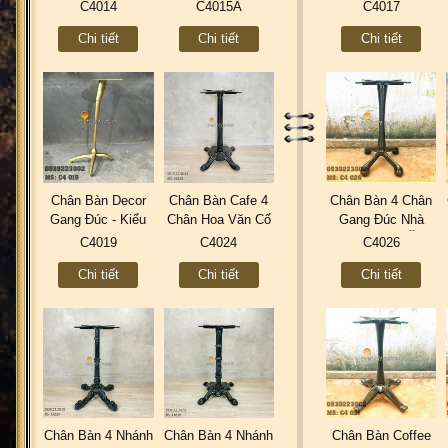
Văn Đầu Lân Sơn
X Coffee Trà Sữa
Coffee Trà Sữa
C4014
C4015A
C4017
Tĩnh Điện C4014
Quán Ăn C4015A
Quán Ăn C4017
Chi tiết
Chi tiết
Chi tiết
Chân Bàn Decor
Chân Bàn Cafe 4
Chân Bàn 4 Chân
Gang Đúc - Kiểu
Chân Hoa Văn Cổ
Gang Đúc Nhà
Chân Cò Sơn Màu
Điển Gang Đúc
Hàng Quán Ăn
C4019
C4024
C4026
Đồng C4019
C4024 Industrial
Cafe Trà Sữa
Chi tiết
Chi tiết
Chi tiết
Vintage Retro
C4026
Chân Bàn 4 Nhánh
Chân Bàn 4 Nhánh
Chân Bàn Coffee