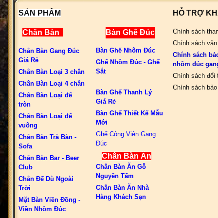
SẢN PHẨM
HỖ TRỢ K
Chính sách tha
Chân Bàn
Bàn Ghế Đúc
Chính sách vận
Bàn Ghế Nhôm Đúc
Chân Bàn Gang Đúc
Chính sách bả
Giá Rẻ
Ghế Nhôm Đúc - Ghế
nhôm đúc gan
Sắt
Chân Bàn Loại 3 chân
Chính sách đổi 
Chân Bàn Loại 4 chân
Chính sách bảo 
Bàn Ghế Thanh Lý
Chân Bàn Loại đế
Giá Rẻ
tròn
Bàn Ghế Thiết Kế Mẫu
Chân Bàn Loại đế
Mới
vuông
Ghế Công Viên Gang
Chân Bàn Trà Bàn -
Đúc
Sofa
Chân Bàn Ăn
Chân Bàn Bar - Beer
Chân Bàn Ăn Gỗ
Club
Nguyên Tấm
Chân Đế Dù Ngoài
Chân Bàn Ăn Nhà
Trời
Hàng Khách Sạn
Mặt Bàn Viền Đồng -
Viền Nhôm Đúc