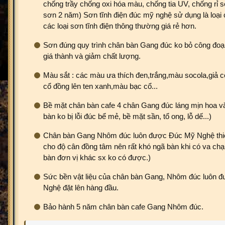
chống trầy chống oxi hóa màu, chống tia UV, chống rỉ s
sơn 2 năm) Sơn tĩnh điện đúc mỹ nghệ sử dụng là loại
các loại sơn tĩnh điện thông thường giá rẻ hơn.
Sơn đúng quy trình chân bàn Gang đúc ko bỏ công đo
giá thành và giảm chất lượng.
Màu sắt : các màu ưa thích đen,trắng,màu socola,giả c
cổ đồng lên ten xanh,màu bạc cổ...
Bề mặt chân bàn cafe 4 chân Gang đúc láng mịn hoa vă
bàn ko bị lỗi đúc bể mẻ, bề mặt sần, tổ ong, lỗ dế...)
Chân bàn Gang Nhôm đúc luôn được Đúc Mỹ Nghệ thiết
cho độ cân đồng tâm nên rất khó ngã bàn khi có va c
bàn đơn vị khác sx ko có được.)
Sức bền vật liệu của chân bàn Gang, Nhôm đúc luôn 
Nghệ đặt lên hàng đầu.
Bảo hành 5 năm chân bàn cafe Gang Nhôm đúc.