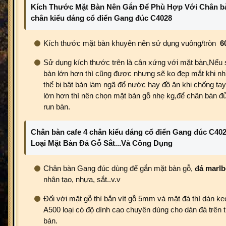
Kích Thước Mặt Bàn Nên Gắn Để Phù Hợp Với Chân bà
chân kiểu dáng cổ điển Gang đúc C4028
Kích thước mặt bàn khuyên nên sử dụng vuông/tròn
6
Sử dụng kích thước trên là cân xứng với mặt bàn,Nếu
bàn lớn hơn thì cũng được nhưng sẽ ko đẹp mắt khi nh
thể bị bật bàn làm ngã đổ nước hay đồ ăn khi chống t
lớn hơn thì nên chọn mặt bàn gỗ nhẹ kg,để chân bàn đủ
run bàn.
Chân bàn cafe 4 chân kiểu dáng cổ điển Gang đúc C40
Loại Mặt Bàn Đá Gỗ Sắt...Và Công Dụng
Chân bàn Gang đúc dùng để gắn mặt bàn gỗ,
đá marlb
nhân tạo, nhựa, sắt..v.v
Đối với mặt gỗ thì bắn vít gỗ 5mm và mặt đá thì dán keo
A500 loại có độ dính cao chuyên dùng cho dán đá trên t
bán.