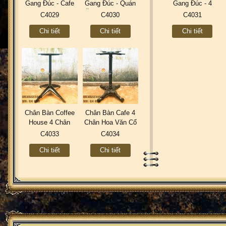
Gang Đúc - Cafe
Gang Đúc - Quán
Gang Đúc - 4
Sân Vườn Ngoài
Ăn BBQ Trà Sữa
Nhánh Sơn Tĩnh
C4029
C4030
C4031
Trời C4029
Coffee C4030
Điện Ngoài Trời
Chi tiết
Chi tiết
Chi tiết
C4031
Chân Bàn Coffee
Chân Bàn Cafe 4
House 4 Chân
Chân Hoa Văn Cổ
Gang Đúc Thân
Điển Gang Đúc
C4033
C4034
Sắt Ngoài Trời
C4034
Chi tiết
Chi tiết
C4033