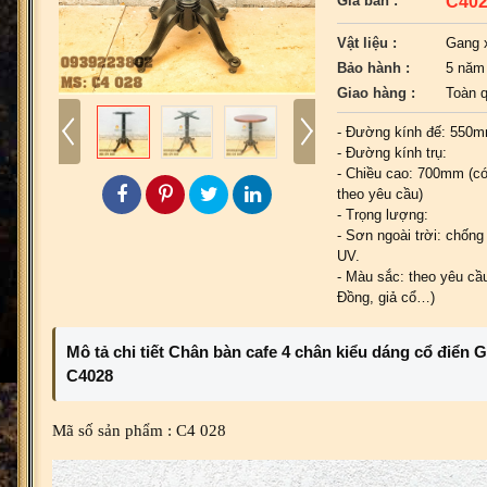
C40
Giá bán :
Vật liệu :
Gang 
Bảo hành :
5 năm
Giao hàng :
Toàn 
- Đường kính đế: 550
- Đường kính trụ:
- Chiều cao: 700mm (có
theo yêu cầu)
- Trọng lượng:
- Sơn ngoài trời: chống 
UV.
- Màu sắc: theo yêu cầu
Đồng, giả cổ…)
Mô tả chi tiết Chân bàn cafe 4 chân kiểu dáng cổ điển 
C4028
Mã số sản phẩm : C4 028