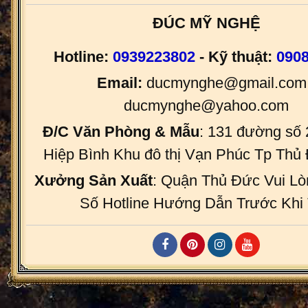
ĐÚC MỸ NGHỆ
Hotline:
0939223802
- Kỹ thuật:
090
Email:
ducmynghe@gmail.com 
ducmynghe@yahoo.com
Đ/C Văn Phòng & Mẫu
: 131 đường số
Hiệp Bình Khu đô thị Vạn Phúc Tp Th
Xưởng Sản Xuất
: Quận Thủ Đức Vui Lò
Số Hotline Hướng Dẫn Trước Khi 