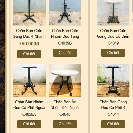
Chân Bàn Cafe
Chân Bàn Cafe
Chân Bàn Cafe
Gang Đúc 4 Nhánh
Nhôm Đúc Tăng
Gang Đúc Cổ Điển
Trơn C4002A
Cao Thấp Bằng
Industrial Vintage
C4039B
C4049
750.000đ
Tay Quay Dòng
Retro C4049
Chi tiết
Chi tiết
Industrial Cổ Điển
Chi tiết
C4039B
Chân Bàn Nhôm
Chân Bàn Ăn
Chân Bàn Gang
Đúc Cà Phê Ngoài
Nhôm Đúc Ngoài
Đúc Cà Phê 4
Trời Đẹp | Thiết
Trời | 4 Chân Cafe
Chân - Mẫu Mới
C4039A
C4045
C4044
Kế Cổ Điển Cao
Cổ Điển Đẹp Sang
Đẹp Thiết Kế Sản
Chi tiết
Chi tiết
Chi tiết
Cấp Nhà Hàng
Trọng Nhà Hàng
Xuất 2020 C4044
C4039A
C4045