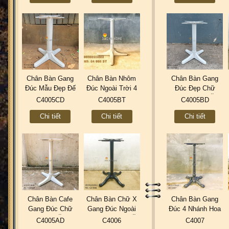
Lượng C4003
Chân Bàn Gang
Chân Bàn Nhôm
Chân Bàn Gang
Đúc Mẫu Đẹp Đế
Đúc Ngoài Trời 4
Đúc Đẹp Chữ
Chữ Thập Thân
Chân Chữ Thập -
Thập - Quán Ăn
C4005CD
C4005BT
C4005BD
Trụ Sắt Sơn Tĩnh
Nhà Hàng Khách
Cafe Trà Sữa Ở
Chi tiết
Chi tiết
Chi tiết
Điện Ngoài Trời
Sạn C4005BT
Hcm C4005BD
C4005CD
Chân Bàn Cafe
Chân Bàn Chữ X
Chân Bàn Gang
Gang Đúc Chữ
Gang Đúc Ngoài
Đúc 4 Nhánh Hoa
Thập Quán Ăn Trà
Trời Cafe Quán Ăn
Văn Sơn Tĩnh
C4005AD
C4006
C4007
Sữa Sơn Tĩnh
Trà Sữa Sơn Tĩnh
Điện Kiểu Cổ Điển