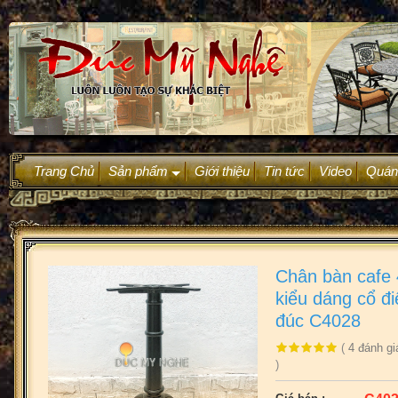
Trang Chủ
Sản phẩm
Giới thiệu
Tin tức
Video
Quán
+
Chân bàn cafe 
kiểu dáng cổ đ
đúc C4028
(
4
đánh gi
)