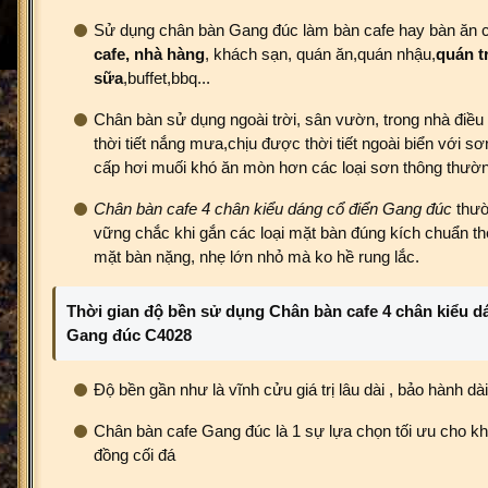
Sử dụng chân bàn Gang đúc làm bàn cafe hay bàn ăn 
cafe,
nhà hàng
, khách sạn, quán ăn,quán nhậu,
quán t
sữa
,buffet,bbq...
Chân bàn sử dụng ngoài trời, sân vườn, trong nhà điều
thời tiết nắng mưa,chịu được thời tiết ngoài biển với sơ
cấp hơi muối khó ăn mòn hơn các loại sơn thông thườ
Chân bàn cafe 4 chân kiểu dáng cổ điển Gang đúc
thườ
vững chắc khi gắn các loại mặt bàn đúng kích chuẩn the
mặt bàn nặng, nhẹ lớn nhỏ mà ko hề rung lắc.
Thời gian độ bền sử dụng Chân bàn cafe 4 chân kiểu d
Gang đúc C4028
Độ bền gần như là vĩnh cửu giá trị lâu dài , bảo hành dài
Chân bàn cafe Gang đúc là 1 sự lựa chọn tối ưu cho kh
đồng cối đá