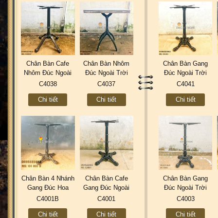
Chân Bàn Cafe
Chân Bàn Nhôm
Chân Bàn Gang
Nhôm Đúc Ngoài
Đúc Ngoài Trời
Đúc Ngoài Trời
Trời Loại 4 Chân
Mẫu Mới Đẹp Cafe
Mẫu Mới Đẹp |
C4038
C4037
C4041
Mẫu Mới Đẹp
Nhà Hàng Gắn Đá
Cafe 4 Chân Cổ
Chi tiết
Chi tiết
Chi tiết
2020 Gắn Mặt Đá
Bê Tông Nhẹ
Điển Ở Tphcm
C4038
C4037
C4041
Chân Bàn 4 Nhánh
Chân Bàn Cafe
Chân Bàn Gang
Gang Đúc Hoa
Gang Đúc Ngoài
Đúc Ngoài Trời
Văn Coffee Trà
Trời 4 Chân Đầu
Starbuck Coffee
C4001B
C4001
C4003
Sữa Quán Ăn
Lân Mẫu Đẹp Ở
Sơn Tĩnh Điện
Chi tiết
Chi tiết
Chi tiết
C4001B
Tphcm C4001
Cao Cấp Đẹp Chất