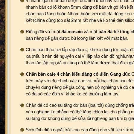
4 nhánh gắn mặt bàn được đúc liền khối dày rất chắc c
nhánh bàn có lổ khoan 5mm dùng để bắn vít gỗ liên kết
chân bàn Gang hoặc Nhôm hoặc với mặt đá dùng keo si
kết (china dùng top sắt 2mm rất nhẹ và ko thể dán silic
Riêng đối với mặt
đá
mosaic
và mặt
bàn đá bê tông
nh
bàn riêng để gắn được bù loong liên kết với mặt bàn.
Chân bàn tháo rời lắp ráp được, khi ko dùng tới hoặc đ
xa (nếu ít nên để nguyên cái vì lắp ráp cần đồ nghề,nh
thao tác lắp ráp,và ai củng có thể làm được thật đơn giả
Chân bàn cafe 4 chân kiểu dáng cổ điển Gang đúc
G
trên máy với độ chính xác cao và mỗi loại chân bàn đều
chuyên dụng riêng để gia công nên độ nghiêng và độ ca
có đa số các đơn vì khác ko có thường làm tay.
Chân đế có cao su tăng đơ bàn (loại tốt) dùng chống tr
nền nghiêng ko phẳng có thể tăng chỉnh lại cho phẳng 
su tăng đơ không dùng để sửa lỗi nghiêng bàn khi bị gia
Sơn tĩnh điện ngoài trời cao cấp đúng cho vật liệu sử d