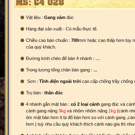
Vật liệu :
Gang xám
đúc
Hàng đạt sản xuất - Có mẫu thực tế.
Chiều cao bàn chuẩn :
700
mm hoặc cao thấp hơn tùy 
của quý khách.
Đường kính chéo đế bàn 4 nhánh : ....
Trọng lượng tổng chân bàn gang :
...
Sơn :
Tĩnh điện ngoài trời
cao cấp chống trầy chống 
Trụ bàn :
thân đúc
4 nhánh gắn mặt bàn :
có 2 loại cánh
gang đúc và cánh
cánh gang nặng
3kg
và nhôm nhôm nặng
1kg
(cánh nh
ôm mặt bàn hơn ít bị đổ bàn hơn so với cánh gang ,cán
hơn ) tuỳ nhu cầu quý khách thích cánh nào gía thì như