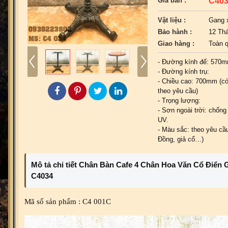
C40
Giá bán :
Vật liệu :
Gang 
Bảo hành :
12 Th
Giao hàng :
Toàn 
- Đường kính đế: 570
- Đường kính trụ:
- Chiều cao: 700mm (có
theo yêu cầu)
- Trọng lượng:
- Sơn ngoài trời: chống 
UV.
- Màu sắc: theo yêu cầu
Đồng, giả cổ…)
Mô tả chi tiết Chân Bàn Cafe 4 Chân Hoa Văn Cổ Điển
C4034
Mã số sản phẩm : C4 001C