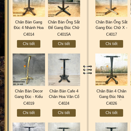
Chân Bàn Gang
Chân Bàn Ống Sắt
Chân Bàn Ống Sắt
Đúc 4 Nhánh Hoa
Đế Gang Đúc Chữ
Gang Đúc Chữ X -
Văn Đầu Lân Sơn
X Coffee Trà Sữa
Coffee Trà Sữa
C4014
C4015A
C4017
Tĩnh Điện C4014
Quán Ăn C4015A
Quán Ăn C4017
Chi tiết
Chi tiết
Chi tiết
Chân Bàn Decor
Chân Bàn Cafe 4
Chân Bàn 4 Chân
Gang Đúc - Kiểu
Chân Hoa Văn Cổ
Gang Đúc Nhà
Chân Cò Sơn Màu
Điển Gang Đúc
Hàng Quán Ăn
C4019
C4024
C4026
Đồng C4019
C4024 Industrial
Cafe Trà Sữa
Chi tiết
Chi tiết
Chi tiết
Vintage Retro
C4026