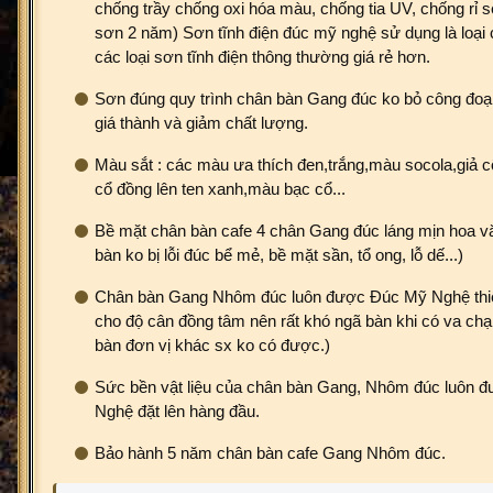
chống trầy chống oxi hóa màu, chống tia UV, chống rỉ s
sơn 2 năm) Sơn tĩnh điện đúc mỹ nghệ sử dụng là loại
các loại sơn tĩnh điện thông thường giá rẻ hơn.
Sơn đúng quy trình chân bàn Gang đúc ko bỏ công đo
giá thành và giảm chất lượng.
Màu sắt : các màu ưa thích đen,trắng,màu socola,giả c
cổ đồng lên ten xanh,màu bạc cổ...
Bề mặt chân bàn cafe 4 chân Gang đúc láng mịn hoa vă
bàn ko bị lỗi đúc bể mẻ, bề mặt sần, tổ ong, lỗ dế...)
Chân bàn Gang Nhôm đúc luôn được Đúc Mỹ Nghệ thiết
cho độ cân đồng tâm nên rất khó ngã bàn khi có va c
bàn đơn vị khác sx ko có được.)
Sức bền vật liệu của chân bàn Gang, Nhôm đúc luôn 
Nghệ đặt lên hàng đầu.
Bảo hành 5 năm chân bàn cafe Gang Nhôm đúc.