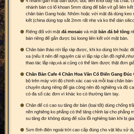
4 nhánh gắn mặt bàn được đúc liền khối dày rất chắc c
nhánh bàn có lổ khoan 5mm dùng để bắn vít gỗ liên kết
chân bàn Gang hoặc Nhôm hoặc với mặt đá dùng keo si
kết (china dùng top sắt 2mm rất nhẹ và ko thể dán silic
Riêng đối với mặt
đá
mosaic
và mặt
bàn đá bê tông
nh
bàn riêng để gắn được bù loong liên kết với mặt bàn.
Chân bàn tháo rời lắp ráp được, khi ko dùng tới hoặc đ
xa (nếu ít nên để nguyên cái vì lắp ráp cần đồ nghề,nh
thao tác lắp ráp,và ai củng có thể làm được thật đơn giả
Chân Bàn Cafe 4 Chân Hoa Văn Cổ Điển Gang Đúc
bộ trên máy với độ chính xác cao và mỗi loại chân bàn 
chuyên dụng riêng để gia công nên độ nghiêng và độ ca
có đa số các đơn vì khác ko có thường làm tay.
Chân đế có cao su tăng đơ bàn (loại tốt) dùng chống tr
nền nghiêng ko phẳng có thể tăng chỉnh lại cho phẳng 
su tăng đơ không dùng để sửa lỗi nghiêng bàn khi bị gia
Sơn tĩnh điện ngoài trời cao cấp đúng cho vật liệu sử d