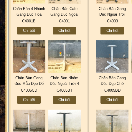
Chân Bàn 4 Nhánh
Chân Bàn Cafe
Chân Bàn Gang
Gang Đúc Hoa
Gang Đúc Ngoài
Đúc Ngoài Trời
Văn Coffee Trà
Trời 4 Chân Đầu
Starbuck Coffee
C4001B
C4001
C4003
Sữa Quán Ăn
Lân Mẫu Đẹp Ở
Sơn Tĩnh Điện
Chi tiết
Chi tiết
Chi tiết
C4001B
Tphcm C4001
Cao Cấp Đẹp Chất
Lượng C4003
Chân Bàn Gang
Chân Bàn Nhôm
Chân Bàn Gang
Đúc Mẫu Đẹp Đế
Đúc Ngoài Trời 4
Đúc Đẹp Chữ
Chữ Thập Thân
Chân Chữ Thập -
Thập - Quán Ăn
C4005CD
C4005BT
C4005BD
Trụ Sắt Sơn Tĩnh
Nhà Hàng Khách
Cafe Trà Sữa Ở
Chi tiết
Chi tiết
Chi tiết
Điện Ngoài Trời
Sạn C4005BT
Hcm C4005BD
C4005CD