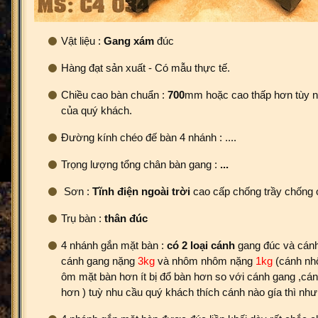
Vật liệu :
Gang xám
đúc
Hàng đạt sản xuất - Có mẫu thực tế.
Chiều cao bàn chuẩn :
700
mm hoặc cao thấp hơn tùy 
của quý khách.
Đường kính chéo đế bàn 4 nhánh : ....
Trọng lượng tổng chân bàn gang :
...
Sơn :
Tĩnh điện ngoài trời
cao cấp chống trầy chống 
Trụ bàn :
thân đúc
4 nhánh gắn mặt bàn :
có 2 loại cánh
gang đúc và cánh
cánh gang nặng
3kg
và nhôm nhôm nặng
1kg
(cánh nh
ôm mặt bàn hơn ít bị đổ bàn hơn so với cánh gang ,cán
hơn ) tuỳ nhu cầu quý khách thích cánh nào gía thì như