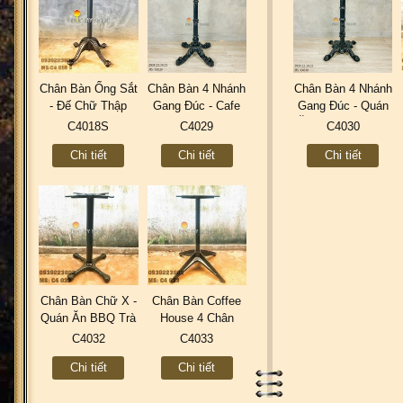
Chân Bàn Ống Sắt
Chân Bàn 4 Nhánh
Chân Bàn 4 Nhánh
- Đế Chữ Thập
Gang Đúc - Cafe
Gang Đúc - Quán
Gang Đúc Sơn
Sân Vườn Ngoài
Ăn BBQ Trà Sữa
C4018S
C4029
C4030
Tĩnh Điện C4018S
Trời C4029
Coffee C4030
Chi tiết
Chi tiết
Chi tiết
Chân Bàn Chữ X -
Chân Bàn Coffee
Quán Ăn BBQ Trà
House 4 Chân
Sữa Coffee - Gang
Gang Đúc Thân
C4032
C4033
đúc C4032
Sắt Ngoài Trời
Chi tiết
Chi tiết
C4033