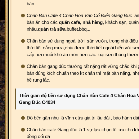
bán.
Chân Bàn Cafe 4 Chân Hoa Văn Cổ Điển Gang Đúc
làm
bàn ăn cho các
quán cafe,
nhà hàng
, khách sạn, quán
nhậu,
quán trà sữa
,buffet,bbq...
Chân bàn sử dụng ngoài trời, sân vườn, trong nhà điều
thời tiết nắng mưa,chịu được thời tiết ngoài biển với sơ
cấp hơi muối khó ăn mòn hơn các loại sơn thông thườ
Chân bàn gang đúc thường rất nặng rất vững chắc khi 
bàn đúng kích chuẩn theo kt chân thì mặt bàn nặng, nh
hề rung lắc.
Thời gian độ bền sử dụng Chân Bàn Cafe 4 Chân Hoa 
Gang Đúc C4034
Độ bền gần như là vĩnh cửu giá trị lâu dài , bảo hành dài
Chân bàn cafe Gang đúc là 1 sự lựa chọn tối ưu cho kh
đồng cối đá