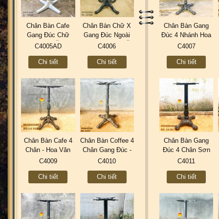
Chân Bàn Cafe
Chân Bàn Chữ X
Chân Bàn Gang
Gang Đúc Chữ
Gang Đúc Ngoài
Đúc 4 Nhánh Hoa
Thập Quán Ăn Trà
Trời Cafe Quán Ăn
Văn Sơn Tĩnh
C4005AD
C4006
C4007
Sữa Sơn Tĩnh
Trà Sữa Sơn Tĩnh
Điện Kiểu Cổ Điển
Chi tiết
Chi tiết
Chi tiết
Điện Đẹp Mới
Điện C4006
Đẹp C4007
C4005AD
Chân Bàn Cafe 4
Chân Bàn Coffee 4
Chân Bàn Gang
Chân - Hoa Văn
Chân Gang Đúc -
Đúc 4 Chân Sơn
Cổ Điển Gang Đúc
Nhà Hàng Trà Sữa
Tĩnh Điện Ngoài
C4009
C4010
C4011
C4009
C4010
Trời C4011
Chi tiết
Chi tiết
Chi tiết