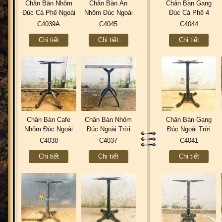
Chân Bàn Nhôm
Chân Bàn Ăn
Chân Bàn Gang
Đúc Cà Phê Ngoài
Nhôm Đúc Ngoài
Đúc Cà Phê 4
Trời Đẹp | Thiết
Trời | 4 Chân Cafe
Chân - Mẫu Mới
C4039A
C4045
C4044
Kế Cổ Điển Cao
Cổ Điển Đẹp Sang
Đẹp Thiết Kế Sản
Chi tiết
Chi tiết
Chi tiết
Cấp Nhà Hàng
Trọng Nhà Hàng
Xuất 2020 C4044
C4039A
C4045
Chân Bàn Cafe
Chân Bàn Nhôm
Chân Bàn Gang
Nhôm Đúc Ngoài
Đúc Ngoài Trời
Đúc Ngoài Trời
Trời Loại 4 Chân
Mẫu Mới Đẹp Cafe
Mẫu Mới Đẹp |
C4038
C4037
C4041
Mẫu Mới Đẹp
Nhà Hàng Gắn Đá
Cafe 4 Chân Cổ
Chi tiết
Chi tiết
Chi tiết
2020 Gắn Mặt Đá
Bê Tông Nhẹ
Điển Ở Tphcm
C4038
C4037
C4041