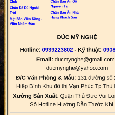
Chân Bàn Ăn Gỗ
Club
Nguyên Tấm
Chân Đế Dù Ngoài
Chân Bàn Ăn Nhà
Trời
Hàng Khách Sạn
Mặt Bàn Viền Đồng -
Viền Nhôm Đúc
ĐÚC MỸ NGHỆ
Hotline:
0939223802
- Kỹ thuật:
090
Email:
ducmynghe@gmail.com 
ducmynghe@yahoo.com
Đ/C Văn Phòng & Mẫu
: 131 đường số
Hiệp Bình Khu đô thị Vạn Phúc Tp Th
Xưởng Sản Xuất
: Quận Thủ Đức Vui Lò
Số Hotline Hướng Dẫn Trước Khi 