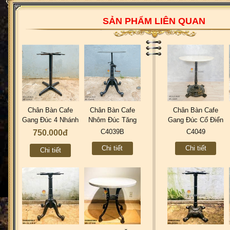
SẢN PHẨM LIÊN QUAN
Chân Bàn Cafe
Chân Bàn Cafe
Chân Bàn Cafe
Gang Đúc 4 Nhánh
Nhôm Đúc Tăng
Gang Đúc Cổ Điển
Trơn C4002A
Cao Thấp Bằng
Industrial Vintage
C4039B
C4049
750.000đ
Tay Quay Dòng
Retro C4049
Chi tiết
Chi tiết
Industrial Cổ Điển
Chi tiết
C4039B