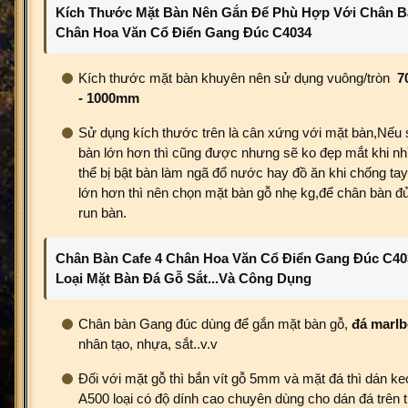
Kích Thước Mặt Bàn Nên Gắn Để Phù Hợp Với Chân B
Chân Hoa Văn Cổ Điển Gang Đúc C4034
Kích thước mặt bàn khuyên nên sử dụng vuông/tròn
7
- 1000mm
Sử dụng kích thước trên là cân xứng với mặt bàn,Nếu
bàn lớn hơn thì cũng được nhưng sẽ ko đẹp mắt khi nh
thể bị bật bàn làm ngã đổ nước hay đồ ăn khi chống t
lớn hơn thì nên chọn mặt bàn gỗ nhẹ kg,để chân bàn đủ
run bàn.
Chân Bàn Cafe 4 Chân Hoa Văn Cổ Điển Gang Đúc C4
Loại Mặt Bàn Đá Gỗ Sắt...Và Công Dụng
Chân bàn Gang đúc dùng để gắn mặt bàn gỗ,
đá marlb
nhân tạo, nhựa, sắt..v.v
Đối với mặt gỗ thì bắn vít gỗ 5mm và mặt đá thì dán keo
A500 loại có độ dính cao chuyên dùng cho dán đá trên t