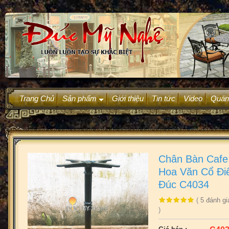
Trang Chủ
Sản phẩm
Giới thiệu
Tin tức
Video
Quán
+
Chân Bàn Cafe
Hoa Văn Cổ Đi
Đúc C4034
(
5
đánh gi
)