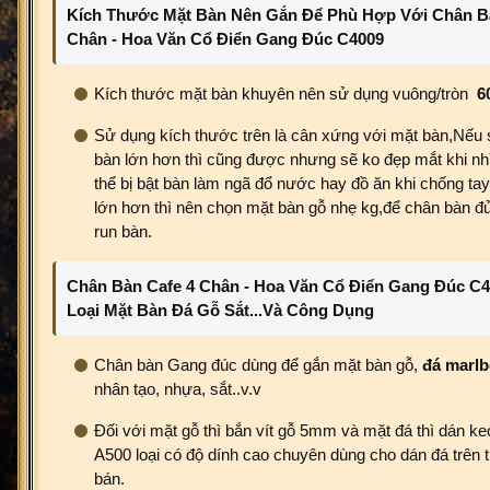
Kích Thước Mặt Bàn Nên Gắn Để Phù Hợp Với Chân B
Chân - Hoa Văn Cổ Điển Gang Đúc C4009
Kích thước mặt bàn khuyên nên sử dụng vuông/tròn
6
Sử dụng kích thước trên là cân xứng với mặt bàn,Nếu
bàn lớn hơn thì cũng được nhưng sẽ ko đẹp mắt khi nh
thể bị bật bàn làm ngã đổ nước hay đồ ăn khi chống t
lớn hơn thì nên chọn mặt bàn gỗ nhẹ kg,để chân bàn đủ
run bàn.
Chân Bàn Cafe 4 Chân - Hoa Văn Cổ Điển Gang Đúc C
Loại Mặt Bàn Đá Gỗ Sắt...Và Công Dụng
Chân bàn Gang đúc dùng để gắn mặt bàn gỗ,
đá marlb
nhân tạo, nhựa, sắt..v.v
Đối với mặt gỗ thì bắn vít gỗ 5mm và mặt đá thì dán keo
A500 loại có độ dính cao chuyên dùng cho dán đá trên t
bán.