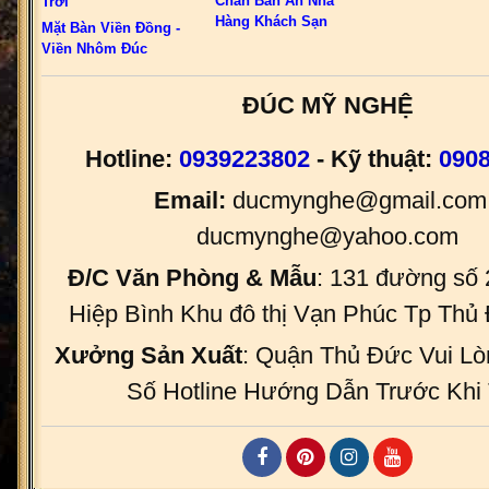
Chân Bàn Ăn Nhà
Trời
Hàng Khách Sạn
Mặt Bàn Viền Đồng -
Viền Nhôm Đúc
ĐÚC MỸ NGHỆ
Hotline:
0939223802
- Kỹ thuật:
090
Email:
ducmynghe@gmail.com 
ducmynghe@yahoo.com
Đ/C Văn Phòng & Mẫu
: 131 đường số
Hiệp Bình Khu đô thị Vạn Phúc Tp Th
Xưởng Sản Xuất
: Quận Thủ Đức Vui Lò
Số Hotline Hướng Dẫn Trước Khi 