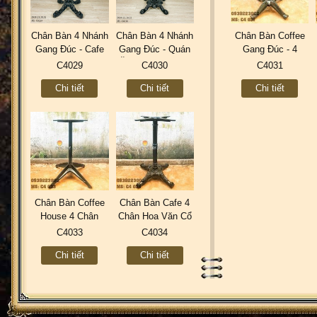
Chân Bàn 4 Nhánh
Chân Bàn 4 Nhánh
Chân Bàn Coffee
Gang Đúc - Cafe
Gang Đúc - Quán
Gang Đúc - 4
Sân Vườn Ngoài
Ăn BBQ Trà Sữa
Nhánh Sơn Tĩnh
C4029
C4030
C4031
Trời C4029
Coffee C4030
Điện Ngoài Trời
Chi tiết
Chi tiết
Chi tiết
C4031
Chân Bàn Coffee
Chân Bàn Cafe 4
House 4 Chân
Chân Hoa Văn Cổ
Gang Đúc Thân
Điển Gang Đúc
C4033
C4034
Sắt Ngoài Trời
C4034
Chi tiết
Chi tiết
C4033