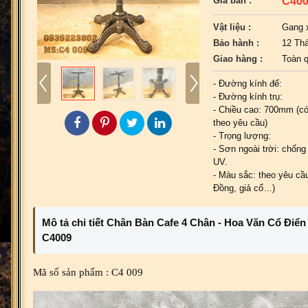
C40
Giá bán :
Vật liệu :
Gang 
Bảo hành :
12 Th
Giao hàng :
Toàn 
- Đường kính đế:
- Đường kính trụ:
- Chiều cao: 700mm (có
theo yêu cầu)
- Trọng lượng:
- Sơn ngoài trời: chống 
UV.
- Màu sắc: theo yêu cầu
Đồng, giả cổ…)
Mô tả chi tiết Chân Bàn Cafe 4 Chân - Hoa Văn Cổ Điể
C4009
Mã số sản phẩm : C4 009