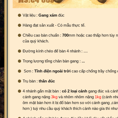
Vật liệu :
Gang xám
đúc
Hàng đạt sản xuất - Có mẫu thực tế.
Chiều cao bàn chuẩn :
700
mm hoặc cao thấp hơn tùy 
của quý khách.
Đường kính chéo đế bàn 4 nhánh : ....
Trọng lượng tổng chân bàn gang :
...
Sơn :
Tĩnh điện ngoài trời
cao cấp chống trầy chống 
Trụ bàn :
thân đúc
4 nhánh gắn mặt bàn :
có 2 loại cánh
gang đúc và cánh
cánh gang nặng
3kg
và nhôm nhôm nặng
1kg
(cánh nh
ôm mặt bàn hơn ít bị đổ bàn hơn so với cánh gang ,cán
hơn ) tuỳ nhu cầu quý khách thích cánh nào gía thì như