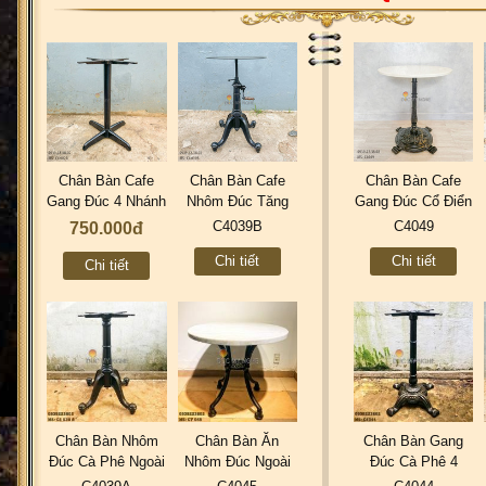
Chân Bàn Cafe
Chân Bàn Cafe
Chân Bàn Cafe
Gang Đúc 4 Nhánh
Nhôm Đúc Tăng
Gang Đúc Cổ Điển
Trơn C4002A
Cao Thấp Bằng
Industrial Vintage
C4039B
C4049
750.000đ
Tay Quay Dòng
Retro C4049
Chi tiết
Chi tiết
Industrial Cổ Điển
Chi tiết
C4039B
Chân Bàn Nhôm
Chân Bàn Ăn
Chân Bàn Gang
Đúc Cà Phê Ngoài
Nhôm Đúc Ngoài
Đúc Cà Phê 4
Trời Đẹp | Thiết
Trời | 4 Chân Cafe
Chân - Mẫu Mới