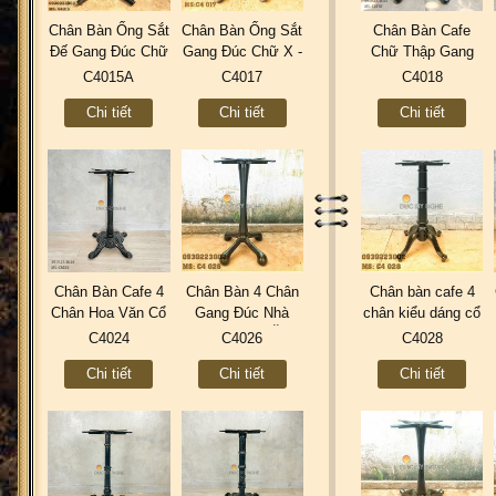
Chân Bàn Ống Sắt
Chân Bàn Ống Sắt
Chân Bàn Cafe
Đế Gang Đúc Chữ
Gang Đúc Chữ X -
Chữ Thập Gang
X Coffee Trà Sữa
Coffee Trà Sữa
Đúc Sơn Tĩnh
C4015A
C4017
C4018
Quán Ăn C4015A
Quán Ăn C4017
Điện Kiểu Cổ Điển
Chi tiết
Chi tiết
Chi tiết
C4018
Chân Bàn Cafe 4
Chân Bàn 4 Chân
Chân bàn cafe 4
Chân Hoa Văn Cổ
Gang Đúc Nhà
chân kiểu dáng cổ
Điển Gang Đúc
Hàng Quán Ăn
điển Gang đúc
C4024
C4026
C4028
C4024 Industrial
Cafe Trà Sữa
C4028
Chi tiết
Chi tiết
Chi tiết
Vintage Retro
C4026