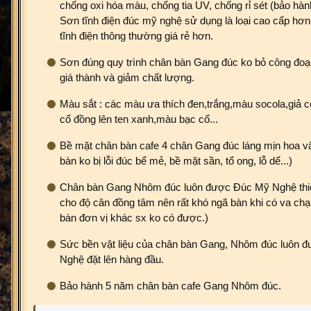
chống oxi hóa màu, chống tia UV, chống rỉ sét (bảo hà
Sơn tĩnh điện đúc mỹ nghệ sử dụng là loại cao cấp hơn
tĩnh điện thông thường giá rẻ hơn.
Sơn đúng quy trình chân bàn Gang đúc ko bỏ công đo
giá thành và giảm chất lượng.
Màu sắt : các màu ưa thích đen,trắng,màu socola,giả c
cổ đồng lên ten xanh,màu bạc cổ...
Bề mặt chân bàn cafe 4 chân Gang đúc láng mịn hoa vă
bàn ko bị lỗi đúc bể mẻ, bề mặt sần, tổ ong, lỗ dế...)
Chân bàn Gang Nhôm đúc luôn được Đúc Mỹ Nghệ thiết
cho độ cân đồng tâm nên rất khó ngã bàn khi có va c
bàn đơn vị khác sx ko có được.)
Sức bền vật liệu của chân bàn Gang, Nhôm đúc luôn 
Nghệ đặt lên hàng đầu.
Bảo hành 5 năm chân bàn cafe Gang Nhôm đúc.