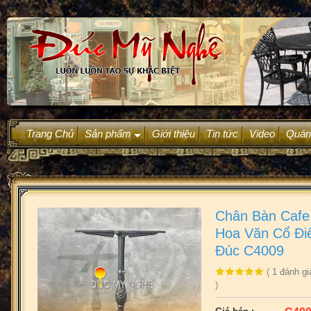
Trang Chủ
Sản phẩm
Giới thiệu
Tin tức
Video
Quán
+
Chân Bàn Cafe
Hoa Văn Cổ Đi
Đúc C4009
(
1
đánh gi
)