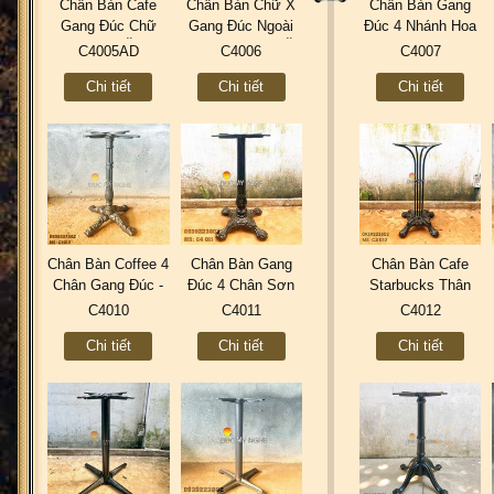
Chân Bàn Cafe
Chân Bàn Chữ X
Chân Bàn Gang
Gang Đúc Chữ
Gang Đúc Ngoài
Đúc 4 Nhánh Hoa
Thập Quán Ăn Trà
Trời Cafe Quán Ăn
Văn Sơn Tĩnh
C4005AD
C4006
C4007
Sữa Sơn Tĩnh
Trà Sữa Sơn Tĩnh
Điện Kiểu Cổ Điển
Chi tiết
Chi tiết
Chi tiết
Điện Đẹp Mới
Điện C4006
Đẹp C4007
C4005AD
Chân Bàn Coffee 4
Chân Bàn Gang
Chân Bàn Cafe
Chân Gang Đúc -
Đúc 4 Chân Sơn
Starbucks Thân
Nhà Hàng Trà Sữa
Tĩnh Điện Ngoài
Sắt Gang Đúc -
C4010
C4011
C4012
C4010
Trời C4011
New World C4012
Chi tiết
Chi tiết
Chi tiết