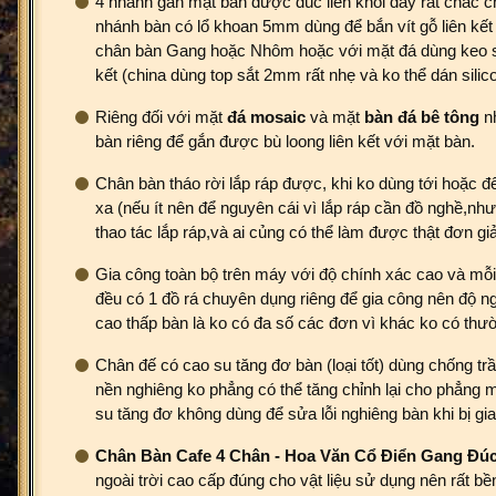
4 nhánh gắn mặt bàn được đúc liền khối dày rất chắc c
nhánh bàn có lổ khoan 5mm dùng để bắn vít gỗ liên kết
chân bàn Gang hoặc Nhôm hoặc với mặt đá dùng keo si
kết (china dùng top sắt 2mm rất nhẹ và ko thể dán silic
Riêng đối với mặt
đá
mosaic
và mặt
bàn đá bê tông
nh
bàn riêng để gắn được bù loong liên kết với mặt bàn.
Chân bàn tháo rời lắp ráp được, khi ko dùng tới hoặc đ
xa (nếu ít nên để nguyên cái vì lắp ráp cần đồ nghề,nh
thao tác lắp ráp,và ai củng có thể làm được thật đơn giả
Gia công toàn bộ trên máy với độ chính xác cao và mỗi
đều có 1 đồ rá chuyên dụng riêng để gia công nên độ n
cao thấp bàn là ko có đa số các đơn vì khác ko có thư
Chân đế có cao su tăng đơ bàn (loại tốt) dùng chống tr
nền nghiêng ko phẳng có thể tăng chỉnh lại cho phẳng 
su tăng đơ không dùng để sửa lỗi nghiêng bàn khi bị gia
Chân Bàn Cafe 4 Chân - Hoa Văn Cổ Điển Gang Đú
ngoài trời cao cấp đúng cho vật liệu sử dụng nên rất bề