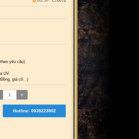
Mã SP:
CT007a
 theo yêu cầu)
ia UV.
, Đồng, giả cổ…)
+
Hotline: 0939223802