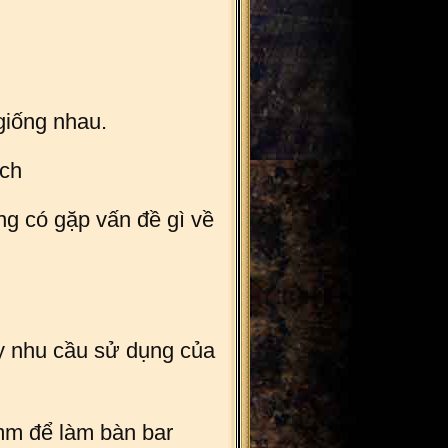
 giống nhau.
ách
ng có gặp vấn đề gì về
y nhu cầu sử dụng của
mm để làm bàn bar