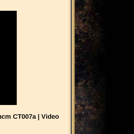
hcm CT007a | Video