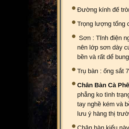
Đường kính đế tr
Trọng lượng tổng 
Sơn : Tĩnh điện ng
nên lớp sơn dày c
bền và rất dể bung 
Trụ bàn : ống sắt
Chân Bàn Cà Phê
phẵng ko tình trạn
tay nghề kém và b
lưu ý hàng thị trườ
Chân bàn kiểu này