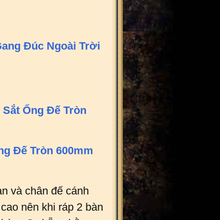
ang Đúc Ngoài Trời
 Sắt Ống Đế Tròn
ng Đế Tròn 600mm
àn và chân đế cánh
 cao nên khi ráp 2 bàn