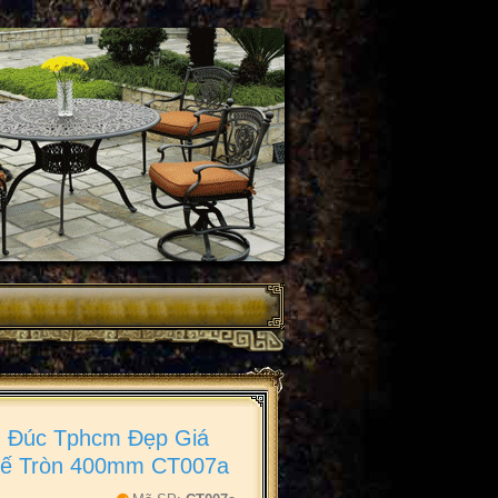
 Đúc Tphcm Đẹp Giá
 Đế Tròn 400mm CT007a