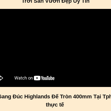
Trời Sân Vườn Đẹp Uy Tín
ang Đúc Highlands Đế Tròn 400mm Tại Tp
thực tế