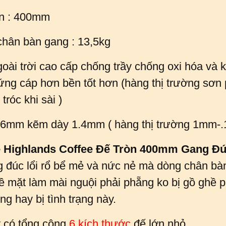
òn : 400mm
chân bàn gang : 13,5kg
oài trời cao cấp chống trầy chống oxi hóa và k
ứng cáp hơn bền tốt hơn (hàng thị trường sơ
tróc khi sài )
 76mm kẽm dày 1.4mm ( hàng thị trường 1mm-
 Highlands Coffee Đế Tròn 400mm Gang Đ
g đúc lổi rổ bể mẻ và nức nẻ mà dòng chân bàn
ề mặt làm mài nguội phải phẵng ko bị gồ ghề 
ng hay bị tình trạng này.
 có tổng cộng
6 kích thước
đế lớn nhỏ