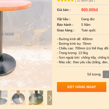
(
11
đánh giá
)
800.000đ
Giá bán :
Vật liệu :
Gang đúc
Bảo hành :
5 Năm
Giao hàng :
Toàn quốc
- Đường kính đế: 400mm
- Đường kính trụ: 76mm
- Chiều cao: 700mm (có thể thay đổi
- Trọng lượng: 13.5kg
- Sơn ngoài trời: chống trầy, chống t
- Màu sắc: theo yêu cầu (trắng, đen
-
Số lượng:
ĐẶT HÀNG NGAY