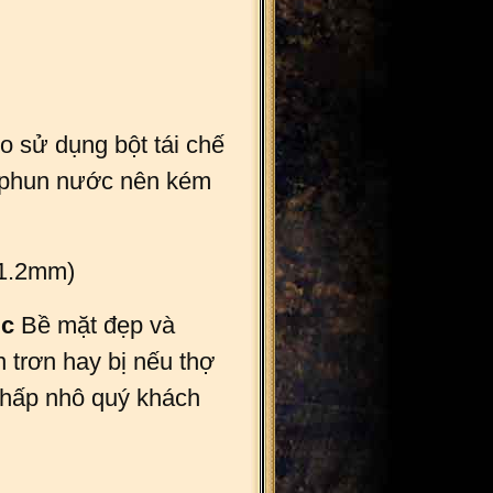
o sử dụng bột tái chế
n phun nước nên kém
.1.2mm)
úc
Bề mặt đẹp và
 trơn hay bị nếu thợ
phấp nhô quý khách