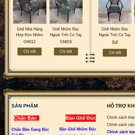
Ghế Nhà Hàng
Ghế Nhôm Đúc
Ghế Nhôm Đúc
Hơp Kim Nhôm
Ngoài Trời Có Tay
Ngoài Trời Có Tay
Đúc - Sân Vườn -
Vịn Cafe Nhà
Vịn Nhà Hàng
GN012
GN015
0đ
Ngoài Trời GN012
Hàng Khách Sạn
Cafe Gia Đình
Chi tiết
Chi tiết
GN015
GN016
Chi tiết
SẢN PHẨM
HỖ TRỢ K
Chính sách tha
Chân Bàn
Bàn Ghế Đúc
Chính sách vận
Bàn Ghế Nhôm Đúc
Chân Bàn Gang Đúc
Chính sách bả