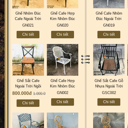
Ghế Nhôm Đúc
Ghế Cafe Hợp
Ghế Cafe Nhôm
Cafe Ngoài Trời
Kim Nhôm Đúc
Đúc Ngoài Trời
Tăng Cao Thấp
Ngoài Trời Nhà
Nhà Hàng Khách
GN021
GN020
GN019
Không Lưng Tựa
Hàng Khách Sạn
Sạn Resort GN019
Chi tiết
Chi tiết
Chi tiết
GN021
GN020
Ghế Sắt Cafe
Ghế Cafe Hợp
Ghế Sắt Cafe Gỗ
Ngoài Trời Ngồi
Kim Nhôm Đúc
Nhựa Ngoài Trời
Gỗ Ash - Trà Sữa
Ngoài Trời Sân
Thép Cán Sơn
GN002
GSC002
800.000đ
1.000.000đ
Quán Ăn GS001
Vườn Sơn Tĩnh
Tĩnh Điện GS002
Chi tiết
Chi tiết
Điện GN002
Chi tiết