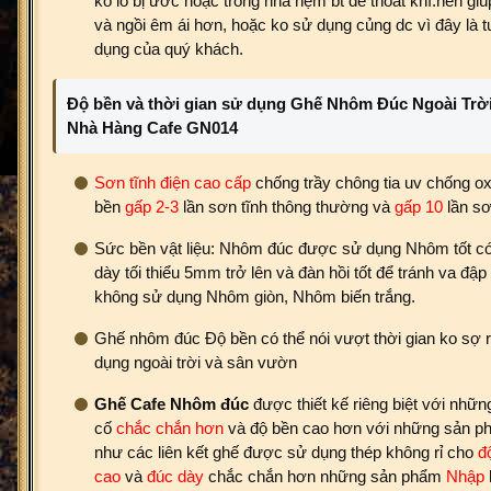
ko lo bị ước hoặc trong nhà nệm bt dể thoát khí.nên gi
và ngồi êm ái hơn, hoặc ko sử dụng củng dc vì đây là 
dụng của quý khách.
Độ bền và thời gian sử dụng Ghế Nhôm Đúc Ngoài Trời
Nhà Hàng Cafe GN014
Sơn tĩnh điện cao cấp
chống trầy chông tia uv chống ox
bền
gấp 2-3
lần sơn tĩnh thông thường và
gấp 10
lần sơ
Sức bền vật liệu: Nhôm đúc được sử dụng Nhôm tốt có
dày tối thiểu 5mm trở lên và đàn hồi tốt để tránh va đ
không sử dụng Nhôm giòn, Nhôm biến trắng.
Ghế nhôm đúc Độ bền có thể nói vượt thời gian ko sợ r
dụng ngoài trời và sân vườn
Ghế Cafe Nhôm đúc
được thiết kế riêng biệt với những 
cố
chắc chắn hơn
và độ bền cao hơn với những sản ph
như các liên kết ghế được sử dụng thép không rỉ cho
đ
cao
và
đúc dày
chắc chắn hơn những sản phẩm
Nhập