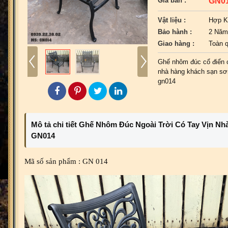
GN0
Giá bán :
Vật liệu :
Hợp K
Bảo hành :
2 Năm
Giao hàng :
Toàn 
Ghế nhôm đúc cổ điển 
nhà hàng khách sạn sơn
gn014
Mô tả chi tiết Ghế Nhôm Đúc Ngoài Trời Có Tay Vịn Nh
GN014
Mã số sản phẩm : GN 014