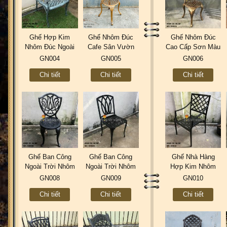
Ghế Hợp Kim
Ghế Nhôm Đúc
Ghế Nhôm Đúc
Nhôm Đúc Ngoài
Cafe Sân Vườn
Cao Cấp Sơn Màu
Trời Sân Vườn
Gia Đình Ngoài
Đồng Giả Cổ Gia
GN004
GN005
GN006
GN004
Trời Sơn Giả Cổ
Đình Nhà Hàng
Chi tiết
Chi tiết
Chi tiết
Đồng GN005
GN006
Ghế Ban Công
Ghế Ban Công
Ghế Nhà Hàng
Ngoài Trời Nhôm
Ngoài Trời Nhôm
Hợp Kim Nhôm
Đúc - Gia đình
Đúc Giá Rẻ - Gia
Đúc Ngoài Trời -
GN008
GN009
GN010
Khách sạn GN008
Đình GN009
Khách Sạn GN010
Chi tiết
Chi tiết
Chi tiết