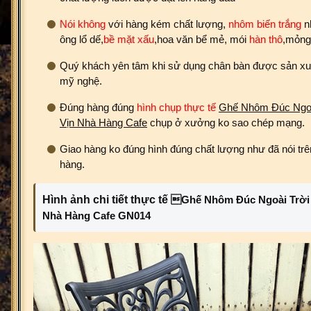
Nói không
với hàng kém chất lượng,
nhôm biến trắng
nh
ông lổ dế,
bề mặt xấu
,hoa văn bể mẻ, mói
hàn thô
,mỏng 
Quý khách yên tâm khi sử dụng chân bàn được sản xuấ
mỹ nghệ.
Đúng hàng đúng
hình chụp thực tế
Ghế Nhôm Đúc Ngoà
Vịn Nhà Hàng Cafe
chụp ở xưởng ko sao chép mạng.
Giao hàng ko đúng hình đúng chất lượng như đã nói trên
hàng.
Hình ảnh chi tiết thực tế
Ghế Nhôm Đúc Ngoài Trời 
Nhà Hàng Cafe GN014