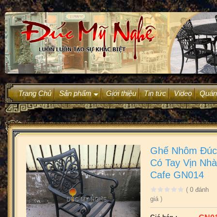
Trang Chủ
Sản phẩm
Giới thiệu
Tin tức
Video
Quán
+
Ghế Nhôm Đúc 
Có Tay Vịn Nh
Cafe GN014
(
0
đánh
giá
)