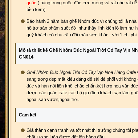
quốc
( hàng trung quốc đúc cực mỏng và rất nhẹ rất dễ 
bền kém)
Bảo hành 2 năm bàn ghế Nhôm đúc vì chúng tôi là nhà 
hổ trợ sản phẩm suốt đời như thây linh kiện lõ làm hư 
quý khách có nhu cầu đổi màu sơn khác...với 1 chi phí 
Mô tả thiết kế Ghế Nhôm Đúc Ngoài Trời Có Tay Vịn N
GN014
Ghế Nhôm Đúc Ngoài Trời Có Tay Vịn Nhà Hàng Cafe
sang trọng đẹp mắt kiểu dáng dể sài dể phối với không
đúc và hàn nối liền khối chắc chắn,kết hợp hoa văn đúc
được các quán cafe,các hộ gia đình khách sạn làm gh
ngoài sân vườn,ngoài trời.
Cam kết
Giá thành cạnh tranh và tốt nhất thị trường chúng tôi
chất lượng luôn được đặt lên hàng đầu