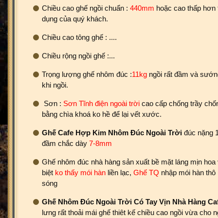
Chiều cao ghế ngồi chuẩn :
440mm
hoặc cao thấp hơn 
dụng của quý khách.
Chiều cao tông ghế : ....
Chiều rộng ngồi ghế :...
Trọng lượng ghế nhôm đúc :
11kg
ngồi rất đầm và sướng
khi ngồi.
Sơn :
Sơn Tĩnh điện ngoài trời
cao cấp chống trầy chố
bằng chìa khoá ko hề để lại vết xước.
Ghế Cafe Hợp Kim Nhôm Đúc Ngoài Trời
đúc nặng 
đầm chắc dày
7-8mm
Ghế nhôm đúc nhà hàng sản xuất bề mặt láng mịn hoa v
biệt
ko thấy mói hàn
liền lạc,
Ghế TQ
nhập mói hàn thô 
sóng
Ghế Nhôm Đúc Ngoài Trời Có Tay Vịn Nhà Hàng Ca
lưng rất thoải mái ghế thiêt kế chiều cao ngồi vừa cho 