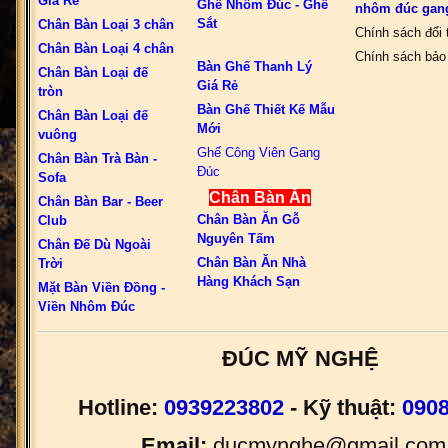
Giá Rẻ
Ghế Nhôm Đúc - Ghế
nhôm đúc gan
Sắt
Chân Bàn Loại 3 chân
Chính sách đổi 
Chân Bàn Loại 4 chân
Chính sách bảo 
Bàn Ghế Thanh Lý
Chân Bàn Loại đế
Giá Rẻ
tròn
Bàn Ghế Thiết Kế Mẫu
Chân Bàn Loại đế
Mới
vuông
Ghế Công Viên Gang
Chân Bàn Trà Bàn -
Đúc
Sofa
Chân Bàn Ăn
Chân Bàn Bar - Beer
Chân Bàn Ăn Gỗ
Club
Nguyên Tấm
Chân Đế Dù Ngoài
Chân Bàn Ăn Nhà
Trời
Hàng Khách Sạn
Mặt Bàn Viền Đồng -
Viền Nhôm Đúc
ĐÚC MỸ NGHỆ
Hotline:
0939223802
- Kỹ thuật:
090
Email:
ducmynghe@gmail.com 