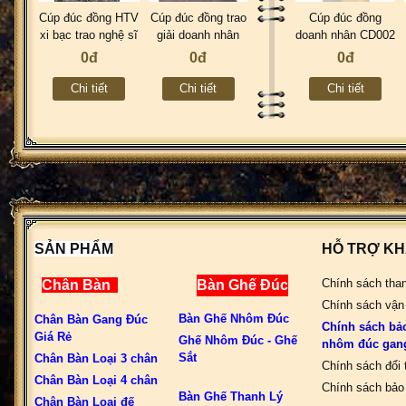
Cúp đúc đồng HTV
Cúp đúc đồng trao
Cúp đúc đồng
xi bạc trao nghệ sĩ
giải doanh nhân
doanh nhân CD002
nổi tiếng đạt danh
đất việt CD003
0đ
0đ
0đ
hiệu trong năm
CD005
Chi tiết
Chi tiết
Chi tiết
SẢN PHẨM
HỖ TRỢ K
Chính sách tha
Chân Bàn
Bàn Ghế Đúc
Chính sách vận
Bàn Ghế Nhôm Đúc
Chân Bàn Gang Đúc
Chính sách bả
Giá Rẻ
Ghế Nhôm Đúc - Ghế
nhôm đúc gan
Sắt
Chân Bàn Loại 3 chân
Chính sách đổi 
Chân Bàn Loại 4 chân
Chính sách bảo 
Bàn Ghế Thanh Lý
Chân Bàn Loại đế