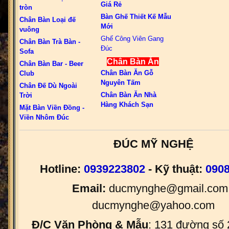
Giá Rẻ
tròn
Bàn Ghế Thiết Kế Mẫu
Chân Bàn Loại đế
Mới
vuông
Ghế Công Viên Gang
Chân Bàn Trà Bàn -
Đúc
Sofa
Chân Bàn Ăn
Chân Bàn Bar - Beer
Chân Bàn Ăn Gỗ
Club
Nguyên Tấm
Chân Đế Dù Ngoài
Chân Bàn Ăn Nhà
Trời
Hàng Khách Sạn
Mặt Bàn Viền Đồng -
Viền Nhôm Đúc
ĐÚC MỸ NGHỆ
Hotline:
0939223802
- Kỹ thuật:
090
Email:
ducmynghe@gmail.com 
ducmynghe@yahoo.com
Đ/C Văn Phòng & Mẫu
: 131 đường số