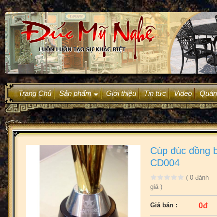
Trang Chủ
Sản phẩm
Giới thiệu
Tin tức
Video
Quán
+
Cúp đúc đồng b
CD004
(
0
đánh
giá
)
0đ
Giá bán :