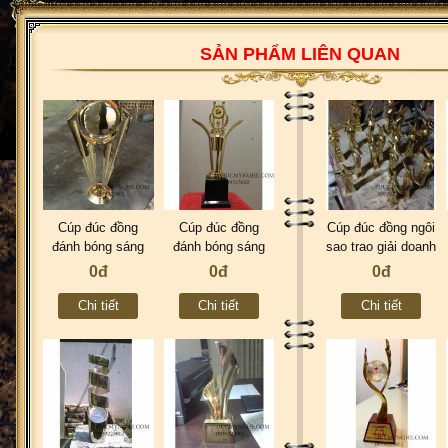
SẢN PHẨM LIÊN QUAN
Cúp đúc đồng
Cúp đúc đồng
Cúp đúc đồng ngôi
đánh bóng sáng
đánh bóng sáng
sao trao giải doanh
như vàng 18k trao
như vàng 18k trao
nhân đạt danh hiệu
0đ
0đ
0đ
giải doanh nghiệp
giải doanh nghiệp
suất sắc CD007
CD009
CD008
Chi tiết
Chi tiết
Chi tiết