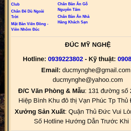
Chân Bàn Ăn Gỗ
Club
Nguyên Tấm
Chân Đế Dù Ngoài
Chân Bàn Ăn Nhà
Trời
Hàng Khách Sạn
Mặt Bàn Viền Đồng -
Viền Nhôm Đúc
ĐÚC MỸ NGHỆ
Hotline:
0939223802
- Kỹ thuật:
090
Email:
ducmynghe@gmail.com 
ducmynghe@yahoo.com
Đ/C Văn Phòng & Mẫu
: 131 đường số
Hiệp Bình Khu đô thị Vạn Phúc Tp Th
Xưởng Sản Xuất
: Quận Thủ Đức Vui Lò
Số Hotline Hướng Dẫn Trước Khi 