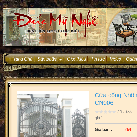
Trang Chủ
Sản phẩm
Giới thiệu
Tin tức
Video
Quán
+
Cửa cổng Nhô
CN006
(
0
đánh
giá
)
0đ
Giá bán :