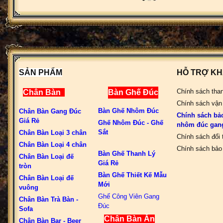
SẢN PHẨM
HỖ TRỢ K
Chính sách tha
Chân Bàn
Bàn Ghế Đúc
Chính sách vận
Bàn Ghế Nhôm Đúc
Chân Bàn Gang Đúc
Chính sách bả
Giá Rẻ
Ghế Nhôm Đúc - Ghế
nhôm đúc gan
Sắt
Chân Bàn Loại 3 chân
Chính sách đổi 
Chân Bàn Loại 4 chân
Chính sách bảo 
Bàn Ghế Thanh Lý
Chân Bàn Loại đế
Giá Rẻ
tròn
Bàn Ghế Thiết Kế Mẫu
Chân Bàn Loại đế
Mới
vuông
Ghế Công Viên Gang
Chân Bàn Trà Bàn -
Đúc
Sofa
Chân Bàn Ăn
Chân Bàn Bar - Beer