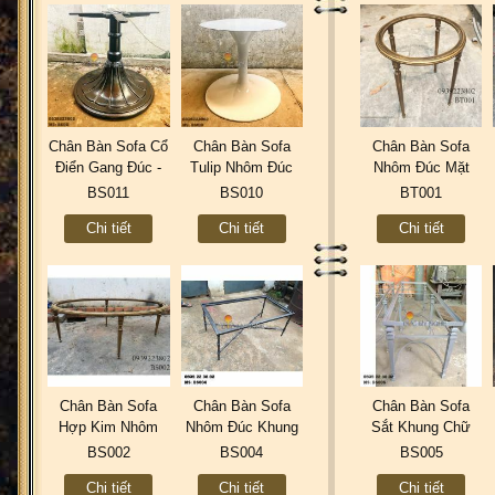
Chân Bàn Sofa Cổ
Chân Bàn Sofa
Chân Bàn Sofa
Điển Gang Đúc -
Tulip Nhôm Đúc
Nhôm Đúc Mặt
Nhà Hàng Cafe
Khách Sạn Gia
Tròn Gắn Đá Gia
BS011
BS010
BT001
Bar BS011
Đình BS010
Đình Cafe BT001
Chi tiết
Chi tiết
Chi tiết
Chân Bàn Sofa
Chân Bàn Sofa
Chân Bàn Sofa
Hợp Kim Nhôm
Nhôm Đúc Khung
Sắt Khung Chữ
Đúc Oval Gắn Mặt
Chữ Nhật Gắn Mặt
Nhật Chân Gang
BS002
BS004
BS005
Đá Gỗ BS002
Đá Gỗ BS004
Đúc BS005
Chi tiết
Chi tiết
Chi tiết