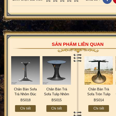
SẢN PHẨM LIÊN QUAN
Chân Bàn Sofa
Chân Bàn Trà
Chân Bàn Trà
Trà Nhôm Đúc
Sofa Tulip Nhôm
Sofa Tròn Tulip
Kiểu Tulip Đế
Đúc Nhà Hàng
Nhôm Đúc - Cafe
BS018
BS015
BS014
Vuông CV018
Khách Sạn Cao
Khách Sạn BS014
Chi tiết
Chi tiết
Chi tiết
Cấp BS015