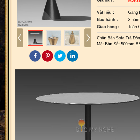
BS0
Giá bán :
Vật liệu :
Gang 
Bảo hành :
2 năm
Giao hàng :
Toàn 
Chân Bàn Sofa Trà Đô
Mặt Bàn Sắt 500mm B