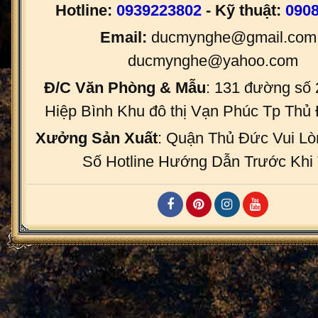
Hotline:
0939223802
- Kỹ thuật:
090
Email:
ducmynghe@gmail.com 
ducmynghe@yahoo.com
Đ/C Văn Phòng & Mẫu
: 131 đường số
Hiệp Bình Khu đô thị Vạn Phúc Tp Th
Xưởng Sản Xuất
: Quận Thủ Đức Vui Lò
Số Hotline Hướng Dẫn Trước Khi 