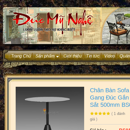
Trang Chủ
Sản phẩm
Giới thiệu
Tin tức
Video
Quán
+
Chân Bàn Sofa
Gang Đúc Gắn
Sắt 500mm BS
(
1
đánh
giá
)