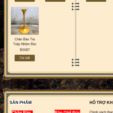
Chân Bàn Trà
Tulip Nhôm Đúc
Khách Sạn Gia
BS007
Đình BS007
Chi tiết
SẢN PHẨM
HỖ TRỢ K
Chính sách tha
Chân Bàn
Bàn Ghế Đúc