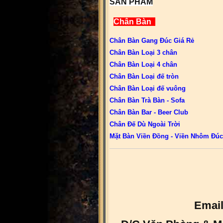
SẢN PHẨM
Chân Bàn
Chân Bàn Gang Đúc Giá Rẻ
Chân Bàn Loại 3 chân
Chân Bàn Loại 4 chân
Chân Bàn Loại đế tròn
Chân Bàn Loại đế vuông
Chân Bàn Trà Bàn - Sofa
Chân Bàn Bar - Beer Club
Chân Đế Dù Ngoài Trời
Mặt Bàn Viền Đồng - Viền Nhôm Đúc
Email