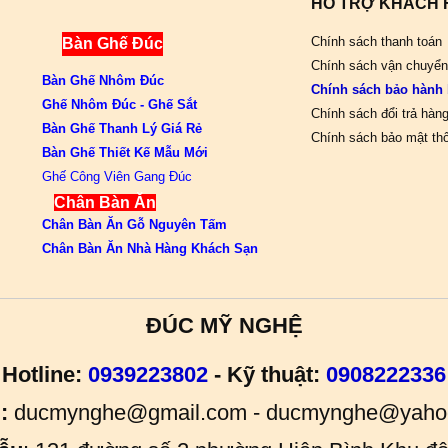
HỖ TRỢ KHÁCH
Chính sách thanh toán
Bàn Ghế Đúc
Chính sách vận chuyển
Bàn Ghế Nhôm Đúc
Chính sách bảo hành
Ghế Nhôm Đúc - Ghế Sắt
Chính sách đổi trả hàn
Bàn Ghế Thanh Lý Giá Rẻ
Chính sách bảo mật thô
Bàn Ghế Thiết Kế Mẫu Mới
Ghế Công Viên Gang Đúc
Chân Bàn Ăn
Chân Bàn Ăn Gỗ Nguyên Tấm
Chân Bàn Ăn Nhà Hàng Khách Sạn
ĐÚC MỸ NGHỆ
Hotline:
0939223802
- Kỹ thuật:
0908222336
:
ducmynghe@gmail.com - ducmynghe@yaho