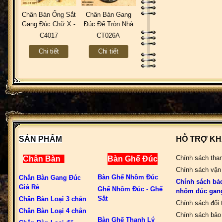
Chân Bàn Ống Sắt
Chân Bàn Gang
Gang Đúc Chữ X -
Đúc Đế Tròn Nhà
Coffee Trà Sữa
Hàng Cafe Kiểu
C4017
CT026A
Quán Ăn C4017
Hoa Cúc Cổ Điển
Chi tiết
Chi tiết
Ngoài Trời
CT026A
SẢN PHẨM
HỖ TRỢ K
Chính sách tha
Chân Bàn
Bàn Ghế Đúc
Chính sách vận
Bàn Ghế Nhôm Đúc
Chân Bàn Gang Đúc
Chính sách bả
Giá Rẻ
Ghế Nhôm Đúc - Ghế
nhôm đúc gan
Sắt
Chân Bàn Loại 3 chân
Chính sách đổi 
Chân Bàn Loại 4 chân
Chính sách bảo 
Bàn Ghế Thanh Lý