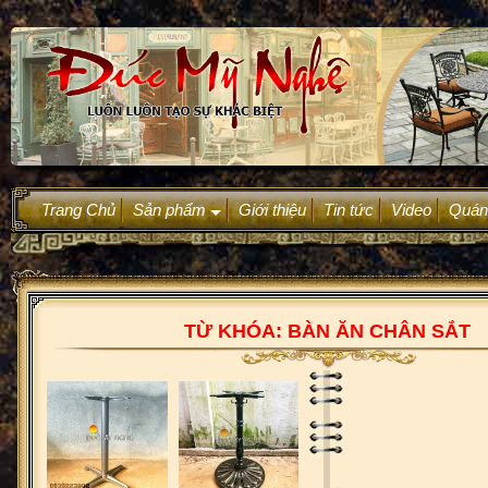
Trang Chủ
Sản phẩm
Giới thiệu
Tin tức
Video
Quán
+
TỪ KHÓA: BÀN ĂN CHÂN SẮT