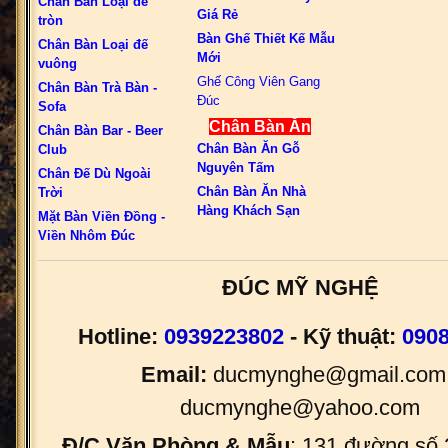
Chân Bàn Loại đế
Giá Rẻ
tròn
Bàn Ghế Thiết Kế Mẫu
Chân Bàn Loại đế
Mới
vuông
Ghế Công Viên Gang
Chân Bàn Trà Bàn -
Đúc
Sofa
Chân Bàn Ăn
Chân Bàn Bar - Beer
Chân Bàn Ăn Gỗ
Club
Nguyên Tấm
Chân Đế Dù Ngoài
Chân Bàn Ăn Nhà
Trời
Hàng Khách Sạn
Mặt Bàn Viền Đồng -
Viền Nhôm Đúc
ĐÚC MỸ NGHỆ
Hotline:
0939223802
- Kỹ thuật:
090
Email:
ducmynghe@gmail.com 
ducmynghe@yahoo.com
Đ/C Văn Phòng & Mẫu
: 131 đường số